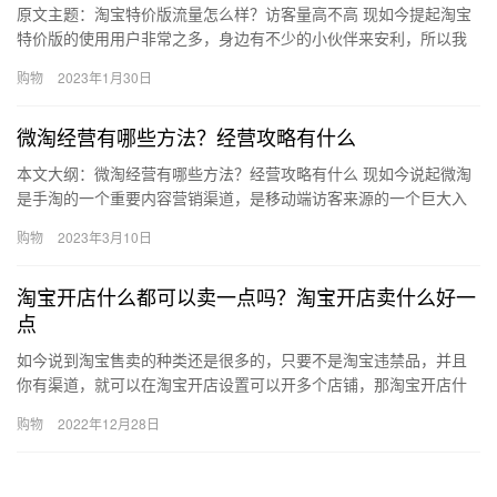
原文主题：淘宝特价版流量怎么样？访客量高不高 现如今提起淘宝
特价版的使用用户非常之多，身边有不少的小伙伴来安利，所以我
想说的是，卖家们可以抓住这一波红利，多赚点访客，那么、淘宝
购物
2023年1月30日
特价…
微淘经营有哪些方法？经营攻略有什么
本文大纲：微淘经营有哪些方法？经营攻略有什么 现如今说起微淘
是手淘的一个重要内容营销渠道，是移动端访客来源的一个巨大入
口，为了能够运用好微淘，商家们肯定还算需要掌握一些方法和攻
购物
2023年3月10日
略，…
淘宝开店什么都可以卖一点吗？淘宝开店卖什么好一
点
如今说到淘宝售卖的种类还是很多的，只要不是淘宝违禁品，并且
你有渠道，就可以在淘宝开店设置可以开多个店铺，那淘宝开店什
么都可以卖一点吗？淘宝开店卖什么好一点?下面来看看吧。淘宝开
购物
2022年12月28日
店什…