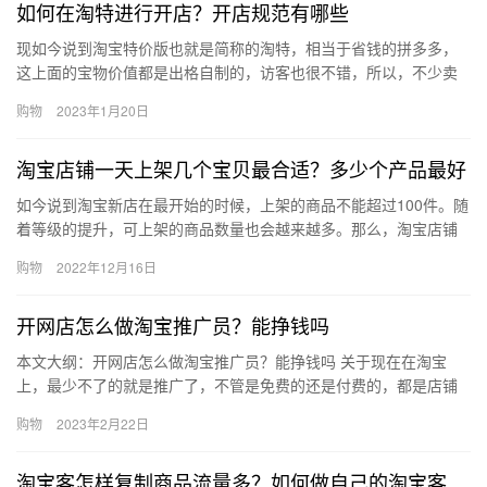
如何在淘特进行开店？开店规范有哪些
现如今说到淘宝特价版也就是简称的淘特，相当于省钱的拼多多，
这上面的宝物价值都是出格自制的，访客也很不错，所以，不少卖
家想咨询下怎么在上面举办开店?那么，怎么在淘特进行开店？开店
购物
2023年1月20日
规范…
淘宝店铺一天上架几个宝贝最合适？多少个产品最好
如今说到淘宝新店在最开始的时候，上架的商品不能超过100件。随
着等级的提升，可上架的商品数量也会越来越多。那么，淘宝店铺
一天上架几个宝贝最合适？多少个产品最好？下面来看看吧。淘宝
购物
2022年12月16日
店…
开网店怎么做淘宝推广员？能挣钱吗
本文大纲：开网店怎么做淘宝推广员？能挣钱吗 关于现在在淘宝
上，最少不了的就是推广了，不管是免费的还是付费的，都是店铺
必须要用到的方式。因此，淘宝推广员还是非常吃香的岗位。那么
购物
2023年2月22日
开网店…
淘宝客怎样复制商品流量多？如何做自己的淘宝客