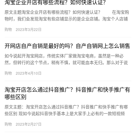
淘宝企业开店有哪些流程？如何快速认证？
原文主题淘宝企业开店有哪些流程？如何快速认证？ 在淘宝购
物时，我们会发现淘宝有些店铺显示的是企业店铺。淘宝个人店铺
和淘宝企业店铺他们的经营主体是不一样的，个人店铺的经营主体
购物
2023年3月22日
是个…
开网店自产自销是最好的吗？自产自销网上怎么销售
如今说起开淘宝网店，传统实体厂家做淘宝电商，虽然是一种必
然，但转行的这个节点，稍有不慎，就可能血本无归。那么对于说
到，开网店自产自销是最好的吗？自产自销网上怎么销售呢？下面
购物
2023年4月10日
我们一起…
淘宝开店怎么通过抖音推广？抖音推广和快手推广有
哪些区别
原文主题：淘宝开店怎么通过抖音推广？抖音推广和快手推广有哪
些区别 现如今说起抖音快手基本上是大家手上必有的一款短视频
APP了，我们每天来浏览别人发布的视频，其实自己也可以利用抖
购物
2023年2月27日
音盈…