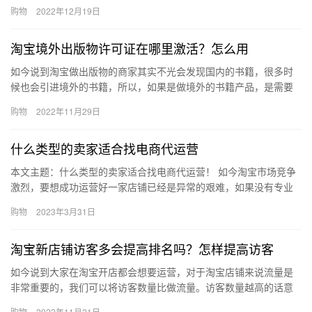
却什么钱都赚不到，淘宝店铺发货压货技巧是什么？怎么避免压
购物
2022年12月19日
货？下面…
淘宝境外出版物许可证在哪里激活？怎么用
如今说到淘宝做出版物的商家其实不光会发现国内的书籍，很多时
候也会引进境外的书籍，所以，如果是做境外的书籍产品，是需要
提供境外出版物许可证的，那淘宝境外出版物许可证在哪里激活？
购物
2022年11月29日
怎么用…
什么类型的卖家适合找电商代运营
本文主题：什么类型的卖家适合找电商代运营！ 如今淘宝市场竞争
激烈，要想成功运营好一家店铺已经是异常的艰难，如果没有专业
的团队或经验丰富的操盘手，凭借一腔热血很难有所作为。特别是
购物
2023年3月31日
对于…
淘宝新店铺访客多会提高排名吗？怎样提高访客
如今说到大家在淘宝开店都会想要运营，对于淘宝店铺来说流量是
非常重要的，我们可以将访客数量比做流量。访客数量越高的话意
味着流量就越高，淘宝新店铺访客多会提高排名吗？怎样提高访
购物
2022年11月21日