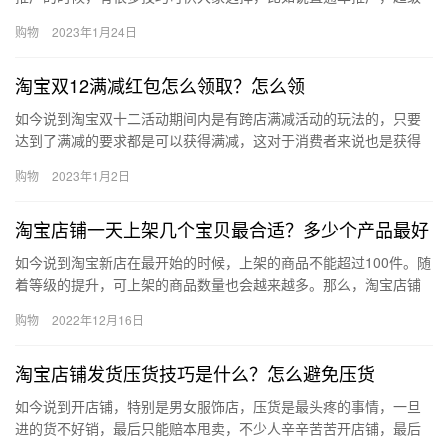
介绍，钻展，淘宝联盟推广等等，有一些商家朋友选择了使用超级
购物
2023年1月24日
介绍…
淘宝双12满减红包怎么领取？怎么领
如今说到淘宝双十二活动期间内是有跨店满减活动的玩法的，只要
达到了满减的要求都是可以获得满减，这对于消费者来说也是获得
优惠的一种方式，那么淘宝双12满减红包怎么领取？怎么领?下面来
购物
2023年1月2日
看…
淘宝店铺一天上架几个宝贝最合适？多少个产品最好
如今说到淘宝新店在最开始的时候，上架的商品不能超过100件。随
着等级的提升，可上架的商品数量也会越来越多。那么，淘宝店铺
一天上架几个宝贝最合适？多少个产品最好？下面来看看吧。淘宝
购物
2022年12月16日
店…
淘宝店铺发货压货技巧是什么？怎么避免压货
如今说到开店铺，特别是男女服饰店，压货是最头疼的事情，一旦
进的货不好销，最后只能赔本甩卖，不少人辛辛苦苦开店铺，最后