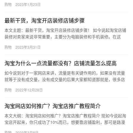
有人想问，所以，接下来，我们就来做个了解微淘推广有什么方
购物
2023年1月23日
法？来…
最新干货，淘宝开店装修店铺步骤
本文主题：最新干货，淘宝开店装修店铺步骤！ 如今说起淘宝店铺
装修对卖家来说非常重要，主要分为电脑装修和手机装修。在这
里，我教你如何在电脑装修淘宝网店，以及如何使用每个部分。接
购物
2023年3月31日
下来我…
淘宝为什么一点流量都没有？店铺流量怎么提高
如今说到对于一家网店来讲，流量是有关键作用的，如果没有流量
就等于没有成交量，没有成交量的后果大家都知道那就是，很多店
主在面对没有流量的时候都是束手无策的，那么淘宝为什么一点流
购物
2022年12月28日
量都没…
淘宝网店如何推广？淘宝店推广教程简介
本文大纲：淘宝网店如何推广？淘宝店推广教程简介 现如今说起淘
宝店开起来，你只成功了10%而已，想要靠店铺盈利，那可是路漫
漫其修远兮，不比唐僧取经差。就拿最基本的推广来说，有多少店
购物
2023年3月8日