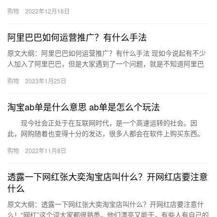
话，店小蜜如何授权子账号？有什么作用？下面来看看吧。店小蜜
购物
2022年12月16日
如何授权…
阿里巴巴如何运营推广？有什么手法
原文大纲：阿里巴巴如何运营推广？有什么手法 现如今说起有不少
人加入了阿里巴巴，但是大家遇到了一个问题，就是不知道阿里巴
巴如何运营推广？有什么手法？ 阿里巴巴如何运营推广？ 1、宝
购物
2023年1月25日
贝…
淘宝ab单是什么意思 ab单是怎么个玩法
现今社会正处于在互联网时代，是一个高速运转的社会。因
此，网购随着也变得十分的发达，很多人都会在软件上购买东西。
对此，淘宝就是最热门的购物平台之一。那么，接下来我们就来一
购物
2022年11月8日
起看看淘…
透露一下网红张大奕淘宝店叫什么？开网红店要注意
什么
原文大纲：透露一下网红张大奕淘宝店叫什么？开网红店要注意什
么！“网红”这个词大家都很熟悉。他们漂亮又能干，有些人有自己的