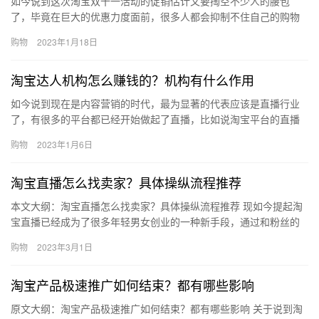
如今说到这次淘宝双十一活动的促销估计又要掏空不少人的腰包
了，毕竟在巨大的优惠力度面前，很多人都会抑制不住自己的购物
冲动，很多人其实此前并没有感受过双十一活动的威力，那么淘宝
购物
2023年1月18日
大促会场…
淘宝达人机构怎么赚钱的？机构有什么作用
如今说到现在是内容营销的时代，最为显著的代表应该是直播行业
了，有很多的平台都已经开始做起了直播，比如说淘宝平台的直播
模式。那么、淘宝达人机构怎么赚钱的？机构有什么作用？下面来
购物
2023年1月6日
看看吧…
淘宝直播怎么找卖家？具体操纵流程推荐
本文大纲：淘宝直播怎么找卖家？具体操纵流程推荐 现如今提起淘
宝直播已经成为了很多年轻男女创业的一种新手段，通过和粉丝的
互动来促进宝贝的销售，是i帧非常有效的淘宝推广技巧。作为主
购物
2023年3月1日
播，…
淘宝产品极速推广如何结束？都有哪些影响
原文大纲：淘宝产品极速推广如何结束？都有哪些影响 关于说到淘