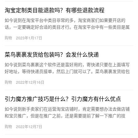
淘宝定制类目能退款吗？有哪些退款流程
如今说到在淘宝平台中类目非常的多，淘宝商家们如果要开店的
话，一定要确定好合适的类目才行。在淘宝平台中有一些类目是属
于淘宝定制类目，对于消费者来说，淘宝定制类目能退款吗？有哪
购物
2023年1月17日
些退款流…
菜鸟裹裹发货给包装吗？会发什么快递
如今说到菜鸟裹裹这个软件还是蛮好用的，寄快递只要在上面填写
好地址，等待快递员接单，然后上门就可以了。菜鸟裹裹发货给包
装吗？会发什么快递？下面来看看吧。菜鸟裹裹发货给包装吗？菜
购物
2022年12月16日
鸟裹裹…
引力魔方推广技巧是什么？引力魔方有什么优点
如今说到新手卖家们在运营淘宝店铺时，肯定需要想办法去做店铺
和宝贝推广，但是在推广之前，还是需要提前了解一下推广的技
巧，那么引力魔方推广技巧是什么？引力魔方有什么优点?下面来看
购物
2022年12月7日
看吧。…