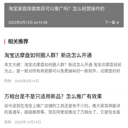
淘宝家庭保健类目可以推广吗？怎么经营操作的
2023年2月13日 am10:38
下一篇
相关推荐
淘宝达摩盘如何圈人群？新店怎么开通
本文大纲：淘宝达摩盘如何圈人群？新店怎么开通 淘宝达摩盘目前
为止，是一款对所有商家都可以免费操纵的一款软件，达摩盘的好
处就在于可以为中小商家进行店铺的精准诊断，可以对不同的买家
购物
2023年3月14日
进行…
万相台是不是只适用新品？怎么推广有效果
如今说到在淘宝上推广店铺的工具还是有不少的，像大家耳熟能详
的直通车，超级推荐等，现在阿里就推出了万相台了，它是包含直
通车、钻展、超推三合一的工具。因为它刚推出不久，很多商家对
购物
2022年12月14日
于万相…