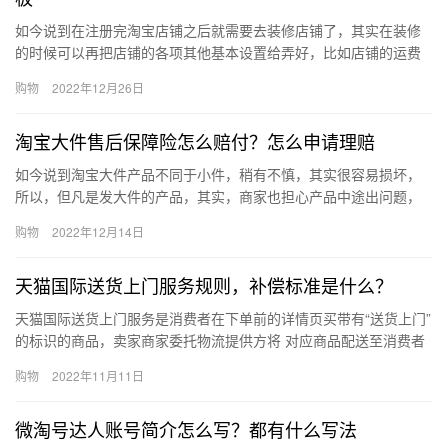
如今说到在注册完淘宝店铺之后就需要去装修店铺了，其实在装修
的时候可以再把店铺的各项其他基本设置给弄好，比如店铺的运费
模板设置好，这样有了订单之后就不用在手忙脚乱的设置了，那么
购物
2022年12月26日
淘宝开…
淘宝大件售后保障险怎么赔付？怎么申请理赔
如今说到淘宝大件产品不同于小件，稍有不慎，其实很容易损坏，
所以，但凡是发大件的产品，其实，商家也担心产品中途出问题，
会给大件上售后保障险，确保它的安全和用户的权益，那淘宝大件
购物
2022年12月14日
售后保…
天猫国际送货上门服务规则，补偿标准是什么？
天猫国际送货上门服务是消费者在下单前的详情页买带有“送货上门”
的标识的商品，卖家商家委托物流提供方将 对应商品配送至消费者
下单时填写的收货地址。若商家应提供而未提供送货上门服务的，
购物
2022年11月11日
…
微淘号达人账号简介怎么写？都有什么写法