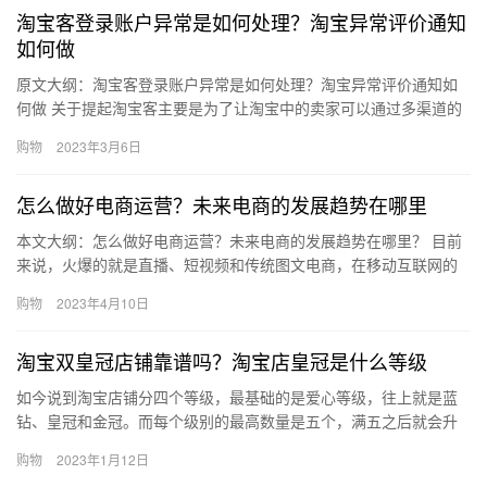
淘宝客登录账户异常是如何处理？淘宝异常评价通知
如何做
原文大纲：淘宝客登录账户异常是如何处理？淘宝异常评价通知如
何做 关于提起淘宝客主要是为了让淘宝中的卖家可以通过多渠道的
宣传，来获取出去淘宝站内之外的访客。而淘宝客中的会员，也可
购物
2023年3月6日
以通…
怎么做好电商运营？未来电商的发展趋势在哪里
本文大纲：怎么做好电商运营？未来电商的发展趋势在哪里？ 目前
来说，火爆的就是直播、短视频和传统图文电商，在移动互联网的
冲击之下，传统图文电面临严峻的挑战，要么升级，要么出局。这
购物
2023年4月10日
就导…
淘宝双皇冠店铺靠谱吗？淘宝店皇冠是什么等级
如今说到淘宝店铺分四个等级，最基础的是爱心等级，往上就是蓝
钻、皇冠和金冠。而每个级别的最高数量是五个，满五之后就会升
到下个等级。那淘宝双皇冠店铺靠谱吗？淘宝店皇冠是什么等级？
购物
2023年1月12日
下面来…