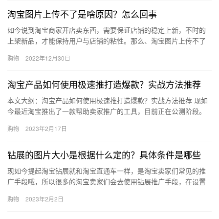
淘宝图片上传不了是啥原因？怎么回事
如今说到淘宝商家开店卖东西，需要保证店铺的稳定上新，不时的
上架新品，才能保持用户与店铺的粘性。那么、淘宝图片上传不了
是啥原因？怎么回事？下面来看看吧。淘宝图片上传不了是啥原
购物
2022年12月30日
因？1、…
淘宝产品如何使用极速推打造爆款？实战方法推荐
本文大纲：淘宝产品如何使用极速推打造爆款？实战方法推荐 现如
今最近淘宝推出了一款帮助卖家推广的工具，目前正在公测阶段。
最近有很多使用过的卖家过来咨询，那么、淘宝产品如何使用极速
购物
2023年2月17日
推打…
钻展的图片大小是根据什么定的？具体条件是哪些
现如今提起淘宝钻展就和淘宝直通车一样，是淘宝卖家们常见的推
广手段哦，所以很多的淘宝卖家们会去使用钻展推广手段，在设置
钻展图的时候需要遵守规定哦，钻展的图片大小是根据什么定的？
购物
2023年2月2日
具体条…