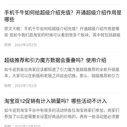
手机千牛如何给超级介绍充值？开通超级介绍作用是
哪些
原文大纲：手机千牛如何给超级介绍充值？开通超级介绍作用是哪
些 现如今我们逛淘宝的时候可以看到很多个板块，其中就包括超级
介绍，也就是是猜你喜欢等介绍场景中穿插原生形式信息的推广宝
购物
2023年3月2日
贝，…
超级推荐和引力魔方数据会重叠吗？使用介绍
如今说到各位商家应该都知道了引力魔方是超级推荐的全新升级版
本，大家可以在新版和老版之间自由切换。那么、超级推荐和引力
魔方数据会重叠吗？使用介绍？下面来看看吧。超级推荐和引力魔
购物
2023年1月2日
方数据…
淘宝双12促销有计入销量吗？哪些活动不计入
如今说到淘宝平台中有很多的活动供各位淘宝商家们参加，商家们
参加了以后是需要去设置好商品的价格的，再有一些活动是必须要
去设置最低价的，那么、淘宝双12促销有计入销量吗？哪些活动不
购物
2022年12月30日