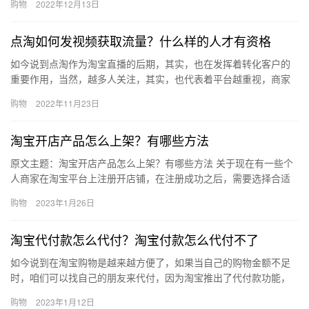
购物
2022年12月13日
量如果…
点淘如何发视频获取流量？什么样的人才有资格
如今说到点淘作为淘宝直播的后期，其实，也在发挥着转化客户的
重要作用，当然，越多人关注，其实，也代表着平台越重视，商家
们自然也不能落后，点淘如何发视频获取流量？什么样的人才有资
购物
2022年11月23日
格？下…
淘宝开店产品怎么上架？有哪些方法
原文主题：淘宝开店产品怎么上架？有哪些方法 关于现在有一些个
人商家在淘宝平台上注册开店铺，在注册成功之后，需要选择合适
的宝贝，然后进行上架操纵，对于一些小白商家朋友来说根本还不
购物
2023年1月26日
知道…
淘宝代付款怎么代付？淘宝付款怎么代付不了
如今说到在淘宝购物是越来越方便了，如果当自己的购物金额不足
时，咱们可以找自己的朋友来代付，因为淘宝推出了代付款功能，
那淘宝代付款怎么代付？淘宝付款怎么代付不了?下面来看看吧。淘
购物
2023年1月12日
宝代…