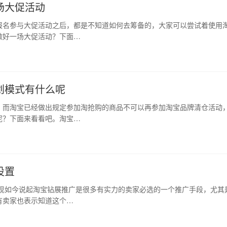
场大促活动
报名参与大促活动之后，都是不知道如何去筹备的，大家可以尝试着使用
做好一场大促活动？下面…
划模式有什么呢
，而淘宝已经做出规定参加淘抢购的商品不可以再参加淘宝品牌清仓活动
呢？下面来看看吧。淘宝…
设置
 现如今说起淘宝钻展推广是很多有实力的卖家必选的一个推广手段，尤其
有卖家也表示知道这个…