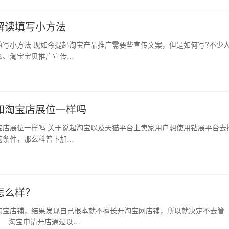
解读填写小方法
写小方法 现如今提起淘宝产品推广需要些宣传文案，但是如何写?不少
么、淘宝宝贝推广宣传…
和淘宝店展位一样吗
宝店展位一样吗 关于说起淘宝以及天猫平台上卖家用户想使用钻展平台去
的条件，那么科普下加…
怎么样？
淘宝店铺，结果发现自己根本就不擅长开淘宝网店铺，所以就决定不去管
 淘宝申请开店通过以…