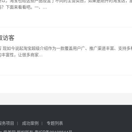
所以，淘宝也给这些产品设置了不同的主营类目，如果是刚开的淘宝店，
吗？下面来看看吧。一、…
取访客
客 现如今说起淘宝超级介绍作为一款覆盖用户广、推广渠道丰富、支持多
的丰富性，让很多商家…
服务项目
成功案例
专题列表
ie.com 爱美网 版权所有
粤ICP备20198844号