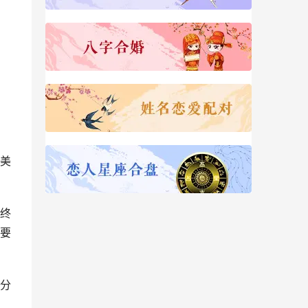
美
终
要
分