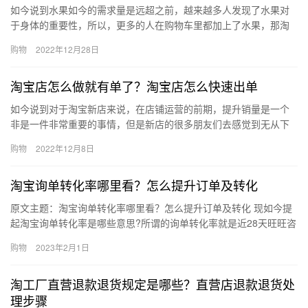
如今说到水果如今的需求量是远超之前，越来越多人发现了水果对
于身体的重要性，所以，更多的人在购物车里都加上了水果，那淘
宝店卖水果需要办什么证吗？如何开好一家水果店？下面来看看
购物
2022年12月28日
吧。一、…
淘宝店怎么做就有单了？淘宝店怎么快速出单
如今说到对于淘宝新店来说，在店铺运营的前期，提升销量是一个
非是一件非常重要的事情，但是新店的很多朋友们去感觉到无从下
手，淘宝店怎么做就有单了？淘宝店怎么快速出单？下面来看看
购物
2022年12月8日
吧。淘宝…
淘宝询单转化率哪里看？怎么提升订单及转化
原文主题：淘宝询单转化率哪里看？怎么提升订单及转化 现如今提
起淘宝询单转化率是哪些意思?所谓的询单转化率就是近28天旺旺咨
询并下单的买家数与近28天旺旺咨询的买家数的比例。那么淘宝…
购物
2023年2月1日
淘工厂直营退款退货规定是哪些？直营店退款退货处
理步骤