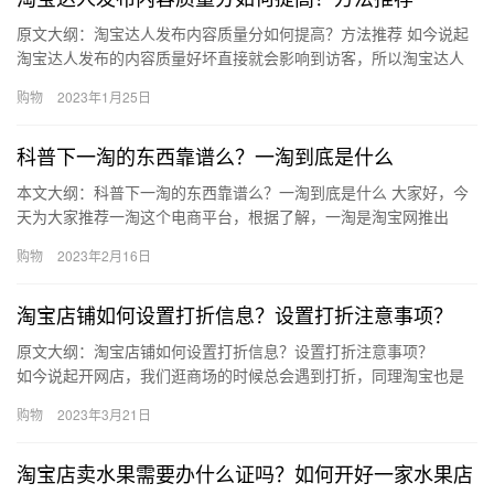
原文大纲：淘宝达人发布内容质量分如何提高？方法推荐 如今说起
淘宝达人发布的内容质量好坏直接就会影响到访客，所以淘宝达人
发布内容质量也是非常重要的，那么淘宝达人发布内容质量分如何
购物
2023年1月25日
提高…
科普下一淘的东西靠谱么？一淘到底是什么
本文大纲：科普下一淘的东西靠谱么？一淘到底是什么 大家好，今
天为大家推荐一淘这个电商平台，根据了解，一淘是淘宝网推出
的，是阿里巴巴集团旗下的促销类导购平台哦，那么、科普下一淘
购物
2023年2月16日
的东西…
淘宝店铺如何设置打折信息？设置打折注意事项？
原文大纲：淘宝店铺如何设置打折信息？设置打折注意事项？
如今说起开网店，我们逛商场的时候总会遇到打折，同理淘宝也是
经常有各种促销活动，不是打折就是满减，不管哪一种都是为了刺
购物
2023年3月21日
激消…
淘宝店卖水果需要办什么证吗？如何开好一家水果店