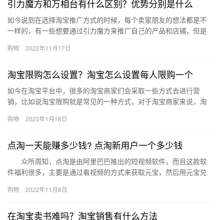
引力魔方和万相台有什么区别？优势分别是什么
如今说到在选择淘宝推广方式的时候，每个卖家朋友的想法都是不
一样的，有一些想要通过引力魔方来推广自己的产品和店铺，但是
之前没有接触过，引力魔方和万相台有什么区别？优势分别是什
购物
2022年11月17日
么？下面…
淘宝限购怎么设置？淘宝怎么设置每人限购一个
如今在淘宝平台中，很多的淘宝商家们会采取一些方式去进行营
销，比如说淘宝限购就是常见的一种方式，对于淘宝商家来说，淘
宝限购怎么设置？淘宝怎么设置每人限购一个？下面来看看吧。淘
购物
2023年1月18日
宝限购怎…
点淘一天能赚多少钱? 点淘新用户一个多少钱
众所周知，点淘是由阿里巴巴推出的短视频软件，而且这款软
件福利很多，主要是通过看视频的方式来获取元宝，然后用元宝兑
换提现。点淘一天能赚多少钱呢?点淘一天能刷多少元宝呢?下面小
购物
2022年11月8日
编就…
在淘宝卖书难吗？淘宝销售有什么方法