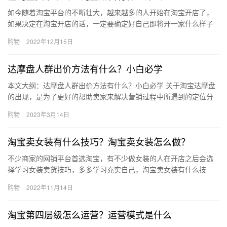
如今随着淘宝平台的不断壮大，越来越多的人开始在淘宝开店了，
如果决定在淘宝开店的话，一定要确定好自己即将开一家什么样子
的淘宝店。也就是说要确定好自己开店卖什么产品比较好，那么、
购物
2022年12月15日
在淘宝…
达摩盘人群出价方法有什么？小白必学
本文大纲：达摩盘人群出价方法有什么？小白必学 关于淘宝达摩盘
的出现，是为了更好的帮助卖家来解决营销过程中所遇到的定位分
析问题，它可以在很多数据中快速的分析出店铺的客户数据，然后
购物
2023年3月14日
根据…
淘宝卖女装有什么技巧？淘宝卖女装怎么做？
不少商家的网销平台首选淘宝，有不少做女装的人在开店之后会选
择学习女装卖货技巧，多多学习充实自己，淘宝卖女装有什么技
巧？淘宝卖女装怎么做好？一起来看看今天的内容。 淘宝卖女装有
购物
2022年11月14日
什么技…
淘宝第四层级怎么运营？运营模式是什么