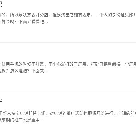
吗
好的，所以是决定去开分店，但是淘宝店铺有规定，一个人的身份证只能
交押金吗？下面来看看吧…
在使用手机的时候不注意，不小心就打碎了屏幕，打碎屏幕重新换一个屏
退款？怎么理赔？下面来…
手
关于新人淘宝店铺即将上线，对店铺的推广活动也即将开始进行，店铺的前
以前期的推广也是重中…