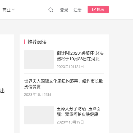
商业
登录
注册
投稿
推荐阅读
倒计时!2023“裘都杯”总决
赛将于10月28日在河北大
营点燃时尚风暴
2023年10月24日
世界夫人国际文化周纽约落幕，纽约市长致
贺信赞赏
出
2023年10月23日
玉泽大分子防晒+玉泽面
膜：双重呵护皮肤健康
2023年10月19日