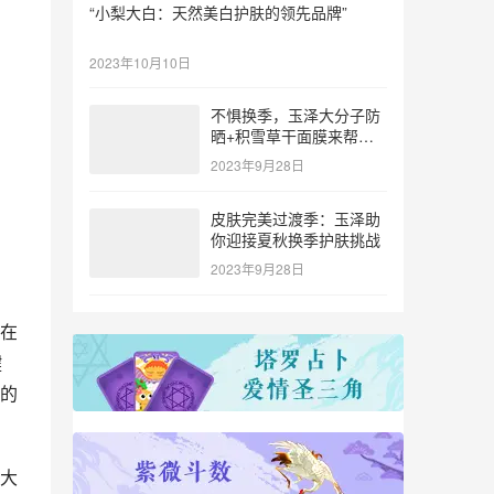
“小梨大白：天然美白护肤的领先品牌”
2023年10月10日
不惧换季，玉泽大分子防
晒+积雪草干面膜来帮
忙！
2023年9月28日
皮肤完美过渡季：玉泽助
你迎接夏秋换季护肤挑战
2023年9月28日
在
键
的
大