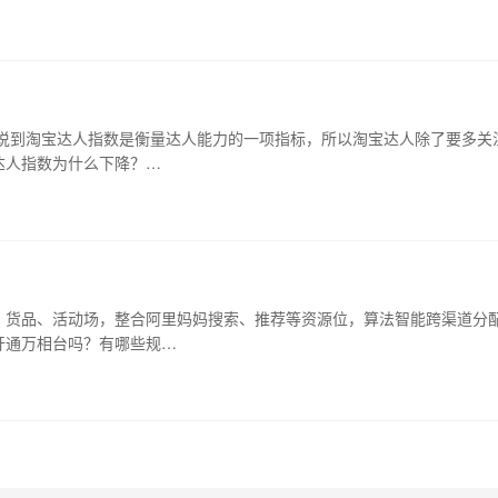
于说到淘宝达人指数是衡量达人能力的一项指标，所以淘宝达人除了要多关
达人指数为什么下降？…
、货品、活动场，整合阿里妈妈搜索、推荐等资源位，算法智能跨渠道分
开通万相台吗？有哪些规…