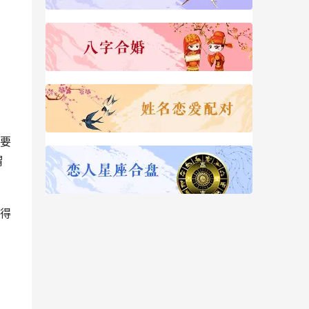
要
谓
得