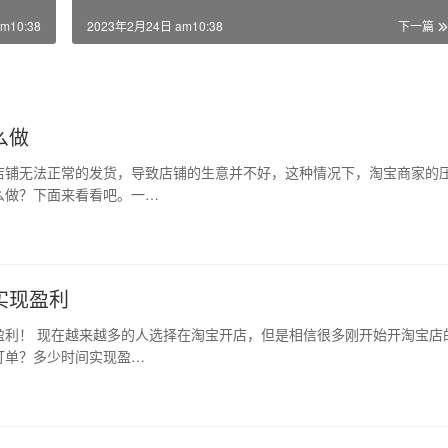
m10:38
2023年2月24日 am10:38
下一篇
么做
店铺无法正常的发货，导致店铺的生意并不好，这种情况下，淘宝商家的
么做？下面来看看吧。一…
实现盈利
盈利！ 现在越来越多的人选择在淘宝开店，但是相信很多刚开始开淘宝店
订单？多少时间实现盈…