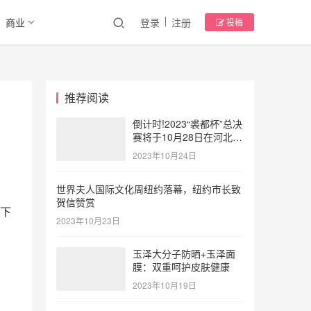
商业
登录
注册
投稿
推荐阅读
倒计时!2023“裘都杯”总决
赛将于10月28日在河北大
营点燃时尚风暴
2023年10月24日
世界夫人国际文化周纽约落幕，纽约市长致
贺信赞赏
下
2023年10月23日
玉泽大分子防晒+玉泽面
膜：双重呵护皮肤健康
2023年10月19日