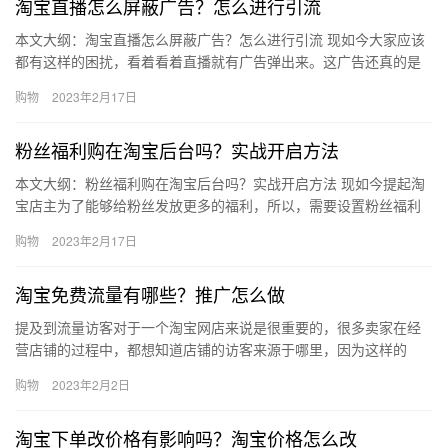
淘宝直播怎么屏蔽广告？怎么进行引流
本文大纲：淘宝直播怎么屏蔽广告？怎么进行引流 现如今大家应该
都有这样的困扰，看着看着直播就有广告弹出来。这广告还真的是
无所不在，以前看剧有广告也还能接受，现在看直播都有广告，就
购物
2023年2月17日
很让…
粉丝福利购在淘宝后台吗？实战开启方法
本文大纲：粉丝福利购在淘宝后台吗？实战开启方法 现如今提起淘
宝店主为了能够给粉丝发放更多的福利，所以，需要设置粉丝福利
购，但是这个设置是否在淘宝后台?那么、粉丝福利购在淘宝后台
购物
2023年2月17日
吗？…
淘宝免费流量有哪些？推广怎么做
提及到流量访客对于一个淘宝网店来说是很重要的，很多卖家在经
营店铺的过程中，都想知道店铺的访客来源于哪里，因为这样的
话，卖家就可以有针对性性的优化店铺了，那么淘宝免费流量有哪
购物
2023年2月2日
些？推广…
淘宝下单改价格有影响吗？淘宝价格怎么改