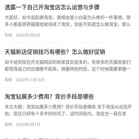
透露一下自己开淘宝店怎么运营与步骤
大家好，如今说起做淘宝，我相信是小白最为头疼的一件事情，很
多人都是莽莽撞撞地就闯进了淘宝，但是不知道怎么做淘宝，那么
今天给大家透露一下自己开淘宝店怎么运营与步骤，下面来看看
购物
2023年4月6日
吧。怎么…
天猫新店促销技巧有哪些？怎么做好促销
如今说到现在开天猫网店的商家其实挺多的，有很多的天猫商家们
都觉得自己的店铺做不起来，销量特别的低，这个时候需要掌握一
些技巧，天猫新店促销技巧有哪些？怎么做好促销？下面来看看
购物
2022年11月16日
吧。天猫…
淘宝钻展多少费用？竞价手段是哪些
本文大纲：淘宝钻展多少费用？竞价手段是哪些 关于淘宝从出现开
始，现在已经有十多年的时间了，这时间段内，淘宝也一直在发
展，每年的销售额也都在提高。不少卖家都想在淘宝中开店及卖
购物
2023年3月1日
货，但是…