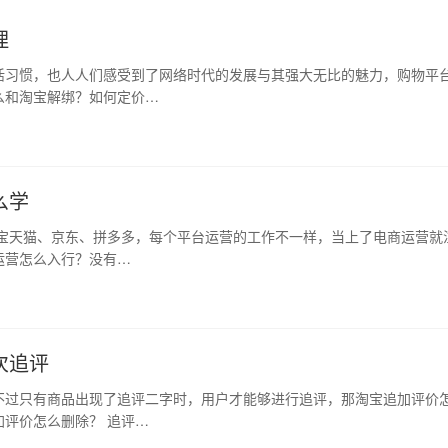
理
活习惯，也人人们感受到了网络时代的发展与其强大无比的魅力，购物平
么和淘宝解绑？如何定价…
么学
淘宝天猫、京东、拼多多，每个平台运营的工作不一样，当上了电商运营就
运营怎么入行？没有…
次追评
不过只有商品出现了追评二字时，用户才能够进行追评，那淘宝追加评价
评价怎么删除？ 追评…