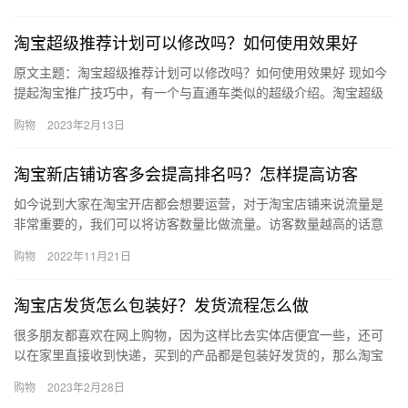
何查看…
淘宝超级推荐计划可以修改吗？如何使用效果好
原文主题：淘宝超级推荐计划可以修改吗？如何使用效果好 现如今
提起淘宝推广技巧中，有一个与直通车类似的超级介绍。淘宝超级
介绍属于个性介绍访客，是根据用户的行为习惯，推出猜你喜欢的
购物
2023年2月13日
场景…
淘宝新店铺访客多会提高排名吗？怎样提高访客
如今说到大家在淘宝开店都会想要运营，对于淘宝店铺来说流量是
非常重要的，我们可以将访客数量比做流量。访客数量越高的话意
味着流量就越高，淘宝新店铺访客多会提高排名吗？怎样提高访
购物
2022年11月21日
客？下面…
淘宝店发货怎么包装好？发货流程怎么做
很多朋友都喜欢在网上购物，因为这样比去实体店便宜一些，还可
以在家里直接收到快递，买到的产品都是包装好发货的，那么淘宝
店发货怎么包装好？发货流程怎么做呢？接下来一一了解下。 淘宝
购物
2023年2月28日
开店…