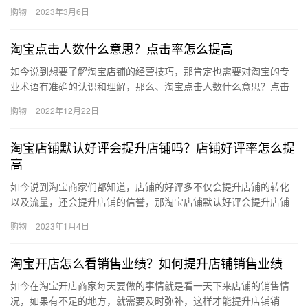
划，我们可以对它进行更改或是调整，甚至还能把它给删除掉，那
购物
2023年3月6日
超级介…
淘宝点击人数什么意思？点击率怎么提高
如今说到想要了解淘宝店铺的经营技巧，那肯定也需要对淘宝的专
业术语有准确的认识和理解，那么、淘宝点击人数什么意思？点击
率怎么提高？下面来看看吧。淘宝点击人数什么意思？点击人数是
购物
2022年12月22日
指：点…
淘宝店铺默认好评会提升店铺吗？店铺好评率怎么提
高
如今说到淘宝商家们都知道，店铺的好评多不仅会提升店铺的转化
以及流量，还会提升店铺的信誉，那淘宝店铺默认好评会提升店铺
吗？店铺好评率怎么提高？下面来看看吧。淘宝店铺默认好评会提
购物
2023年1月4日
升店铺…
淘宝开店怎么看销售业绩？如何提升店铺销售业绩
如今在淘宝开店商家每天要做的事情就是看一天下来店铺的销售情
况，如果有不足的地方，就需要及时弥补，这样才能提升店铺销