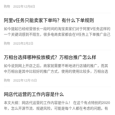
再签收。那淘宝卖家如何设置到货提醒？如何设置？下面来看看
购物
2022年12月8日
吧。淘宝…
阿里v任务只能卖家下单吗？有什么下单规则
如今提起已经经营很长一段时间的淘宝卖家们对于阿里V任务这样的
一个关键词感到不陌生，很多电商卖家都会在V任务上下单推广自己
的物品，那么阿里v任务只能卖家下单吗？有什么下单规则？ 阿里…
购物
2023年2月2日
万相台选择哪种投放模式？万相台推广怎么样
如今说到网上开店之后，商家就需要不断地进行店铺的推广，而其
中万相台是其中比较好的推广方式，使用的使用比较多，万相台选
择哪种投放模式？万相台推广怎么样?下面来看看吧。万相台选择哪
购物
2022年12月15日
种投…
网店代运营的工作内容是什么
本文大纲：网店代运营的工作内容是什么！ 在这个有点特别的2020
年，怎么开源节流、规避风险，可能是每个人都在考虑的问题。有
人选择线下摆摊，还有更多人选择网上电商开店。不过，网上开