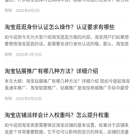
铺因为后期运营不当，导致店铺面临倒闭。而代运营的出现改变了
购物
2023年4月3日
一切…
淘宝逛逛身份认证怎么操作？认证要求有哪些
如今说到今天为大家介绍淘宝逛逛方面的内容，淘宝用户们如果想
要使用淘宝逛逛的话，是需要去进行身份认证的哦，那么、淘宝逛
逛身份认证怎么操作？认证要求有哪些？下面来看看吧。淘宝逛逛
购物
2023年1月16日
身份认…
淘宝钻展推广有哪几种方法？详细介绍
本文大纲：淘宝钻展推广有哪几种方法？详细介绍 现如今提起淘宝
直通车推广、淘宝联盟推广、钻展推广是淘宝商城推广手段中最受
欢迎的三种推广手段。那么、淘宝钻展推广有哪几种方法？详细介
购物
2023年2月22日
绍？…
淘宝店铺派样会计入权重吗？怎么提升权重
如今说到淘宝卖家需要保证淘宝店铺的基本设置，权重对于店铺来
说是个非常重要数据，它不仅可以影响到宝贝的排名，店铺的流量