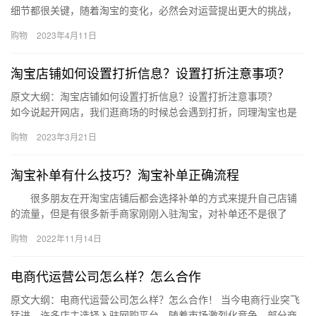
细节都很关键，随着淘宝的变化，必然会对运营提出更大的挑战，
而我们要做的就是不断学习，那么对于新人来说，淘宝怎么运营才
购物
2023年4月11日
有流量…
淘宝店铺如何设置打折信息？设置打折注意事项？
原文大纲：淘宝店铺如何设置打折信息？设置打折注意事项？
如今说起开网店，我们逛商场的时候总会遇到打折，同理淘宝也是
经常有各种促销活动，不是打折就是满减，不管哪一种都是为了刺
购物
2023年3月21日
激消…
淘宝补单有什么技巧？淘宝补单正确流程
很多朋友在开淘宝店铺后都会选择补单的方式来提升自己店铺
的流量，但是有很多新手商家刚刚入驻淘宝，对补单还不是很了
解，不知道该怎么去补单，补单的具体流程是什么?今天小编就带大
购物
2022年11月14日
家来了…
电商代运营公司怎么样？怎么合作
原文大纲：电商代运营公司怎么样？怎么合作！ 当今电商行业突飞
猛进，许多店主选择入驻网购平台。随着市场激烈化竞争，部分商