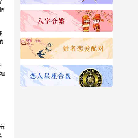
了
把
集
的
么
重视
着
购