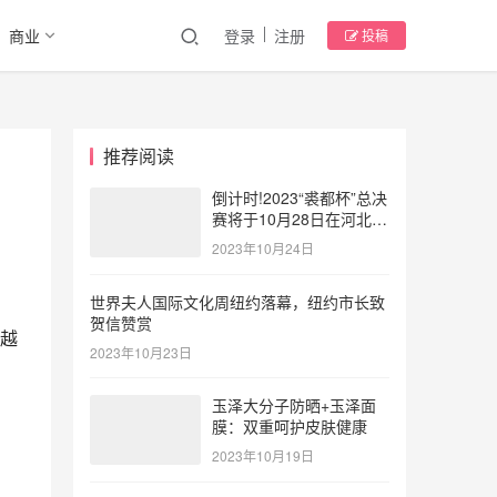
商业
登录
注册
投稿
推荐阅读
倒计时!2023“裘都杯”总决
赛将于10月28日在河北大
营点燃时尚风暴
2023年10月24日
世界夫人国际文化周纽约落幕，纽约市长致
贺信赞赏
越
2023年10月23日
玉泽大分子防晒+玉泽面
膜：双重呵护皮肤健康
2023年10月19日