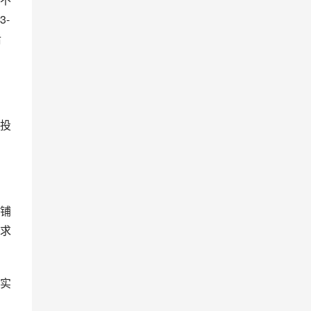
-
后
投
铺
求
实