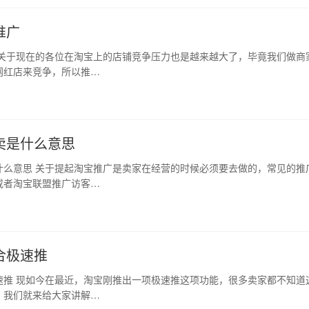
推广
 关于现在的各位在淘宝上的店铺竞争压力也是越来越大了，毕竟我们做商
网红店来竞争，所以推…
卖是什么意思
什么意思 关于提起淘宝推广是卖家在经营的时候必须要去做的，常见的推
或者淘宝联盟推广访客…
合极速推
速推 现如今在最近，淘宝刚推出一项极速推这项功能，很多卖家都不知道
，我们就来给大家讲解…