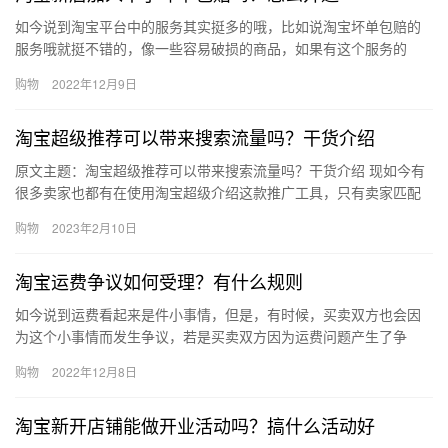
如今说到淘宝平台中的服务其实挺多的哦，比如说淘宝坏单包赔的
服务哦就挺不错的，像一些容易破损的商品，如果有这个服务的
话，对于消费者来说都是有一定的保障的哦，淘宝新店加入不了坏
购物
2022年12月9日
单包赔吗…
淘宝超级推荐可以带来搜索流量吗？干货介绍
原文主题：淘宝超级推荐可以带来搜索流量吗？干货介绍 现如今有
很多卖家也都有在使用淘宝超级介绍这款推广工具，只有卖家匹配
对了适合自己店铺的人群，卖家的广告才能在匹配好的人群里展
购物
2023年2月10日
现。那…
淘宝运费争议如何受理？有什么规则
如今说到运费看起来是件小事情，但是，有时候，买卖双方也会因
为这个小事情而发生争议，若是买卖双方因为运费问题产生了争
议，淘宝运费争议如何受理？有什么规则？下面来看看吧。淘宝运
购物
2022年12月8日
费争议如…
淘宝新开店铺能做开业活动吗？搞什么活动好