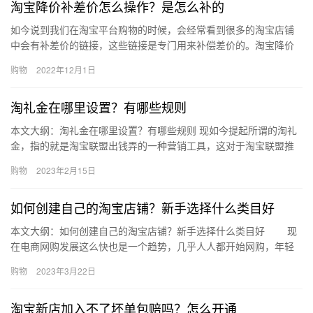
淘宝降价补差价怎么操作？是怎么补的
如今说到我们在淘宝平台购物的时候，会经常看到很多的淘宝店铺
中会有补差价的链接，这些链接是专门用来补偿差价的。淘宝降价
补差价怎么操作？是怎么补的?下面来看看吧。淘宝降价补差价怎么
购物
2022年12月1日
操作…
淘礼金在哪里设置？有哪些规则
本文大纲：淘礼金在哪里设置？有哪些规则 现如今提起所谓的淘礼
金，指的就是淘宝联盟出钱弄的一种营销工具，这对于淘宝联盟推
广而言，可以提高推广的效果，那么、淘礼金在哪里设置？有哪些
购物
2023年2月15日
规则…
如何创建自己的淘宝店铺？新手选择什么类目好
本文大纲：如何创建自己的淘宝店铺？新手选择什么类目好 现
在电商网购发展这么快也是一个趋势，几乎人人都开始网购，年轻
人自然是网购热衷者，但是还有很多老人也开始淘宝了，可以说淘
购物
2023年3月22日
宝已…
淘宝新店加入不了坏单包赔吗？怎么开通