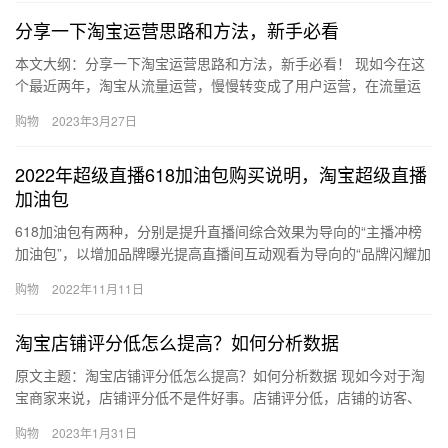
分享一下淘宝运营思路和方法，新手必看
本文大纲：分享一下淘宝运营思路和方法，新手必看！ 现如今在这
个最近两年，淘宝从流量运营，慢慢转变成了用户运营，在流量运
营下，淘宝提出了人货场的概念，销售=流量*客单价*转化率，在
购物
2023年3月27日
用…
2022年超级直播618加油包购买说明，淘宝超级直播
加油包
618加油包有两种，分别是提升直播间综合效果为导向的“主播冲榜
加油包”，以增加品牌曝光提高直播间互动观看为导向的“品牌闪耀加
油包”，和针对较大预算的头部商家推出的“钻石周期加油包”…
购物
2022年11月11日
淘宝店铺评分低怎么提高？如何分析数据
原文主题：淘宝店铺评分低怎么提高？如何分析数据 现如今对于淘
宝商家来说，店铺评分低不是件好事。店铺评分低，店铺的访客、
排名都会受到一定的影响，而且评分低也是影响报名活动的，那淘
购物
2023年1月31日
宝店…