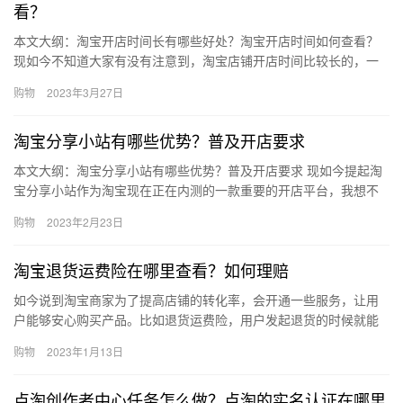
看？
本文大纲：淘宝开店时间长有哪些好处？淘宝开店时间如何查看？
现如今不知道大家有没有注意到，淘宝店铺开店时间比较长的，一
般积攒到的人气比较多，信誉等级也比较高。那淘宝开店时间长有
购物
2023年3月27日
哪些…
淘宝分享小站有哪些优势？普及开店要求
本文大纲：淘宝分享小站有哪些优势？普及开店要求 现如今提起淘
宝分享小站作为淘宝现在正在内测的一款重要的开店平台，我想不
少人已经开始关注了，但是也有一些人还不太清楚它的特点和优
购物
2023年2月23日
势，如…
淘宝退货运费险在哪里查看？如何理赔
如今说到淘宝商家为了提高店铺的转化率，会开通一些服务，让用
户能够安心购买产品。比如退货运费险，用户发起退货的时候就能
理赔。那么，淘宝退货运费险在哪里查看？如何理赔?下面来看看
购物
2023年1月13日
吧。淘…
点淘创作者中心任务怎么做？点淘的实名认证在哪里