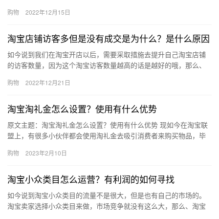
吧。淘宝邮费多少？在淘宝上面购物，大部分的宝贝是不需要消费
购物
2022年12月15日
者支付…
淘宝店铺访客多但是没有成交是为什么？是什么原因
如今说到我们在淘宝开店以后，需要采取措施去提升自己淘宝店铺
的访客数量，因为这个淘宝访客数量越高的话是越好的哦，那么、
淘宝店铺访客多但是没有成交是为什么？是什么原因？下面来看看
购物
2022年12月21日
吧。淘…
淘宝淘礼金怎么设置？使用有什么优势
原文主题：淘宝淘礼金怎么设置？使用有什么优势 现如今在淘宝联
盟上，有很多小伙伴都会使用淘礼金去吸引消费者来购买物品，毕
竟使用这样的技巧效果还是很不错的，那么淘宝淘礼金怎么设置？
购物
2023年2月10日
使用…
淘宝小众类目怎么运营？有利润的如何寻找
如今说到淘宝小众类目的流量不是很大，但是也有自己的市场的。
淘宝卖家选择小众类目来做，市场竞争就没有这么大，那么、淘宝
小众类目怎么运营？有利润的如何寻找？下面来看看吧。淘宝小众