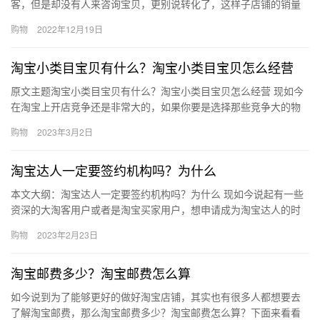
客，但是却没有人来咨询宝贝，更别说转化了，这样子店铺的销量
就一直起不来，淘宝店铺有访客无成交怎么办？怎么优化产品？下
购物
2022年12月19日
面来看看…
淘宝小类目宝贝有什么？淘宝小类目宝贝怎么经营
原文主题淘宝小类目宝贝有什么？淘宝小类目宝贝怎么经营 现如今
在淘宝上开店竞争还是非常大的，如果你要是选择那些竞争大的物
品，那么店铺肯定开不好，所以大部分人都喜欢选择小类目物品，
购物
2023年3月2日
相对…
淘宝达人一定要签约机构吗？为什么
本文大纲：淘宝达人一定要签约机构吗？为什么 现如今说起有一些
资深的大淘客用户或者是淘宝买家用户，想申请成为淘宝达人的时
候，有人告知他们说淘宝达人号一定要挂机构才可以，那么淘宝达
购物
2023年2月23日
人一…
淘宝邮费多少？淘宝邮费怎么算
如今说到为了能够更好的做好淘宝店铺，其实也有很多人都想要去
了解淘宝邮费，那么淘宝邮费多少？淘宝邮费怎么算？下面来看看