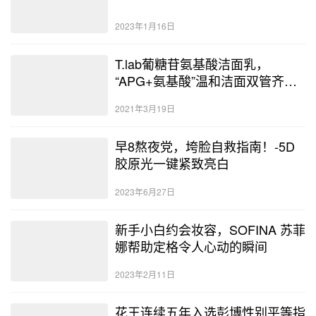
2023年1月16日
T.lab葡糖苷氨基酸洁面乳，
“APG+氨基酸”温和洁面双管齐
下！
2021年3月19日
早8熬夜党，垮脸自救指南！-5D
胶原光一键紧致亮白
2023年6月27日
新手小白约会妆容，SOFINA 苏菲
娜帮助定格令人心动的瞬间
2023年2月11日
花王连续五年入选彭博性别平等指