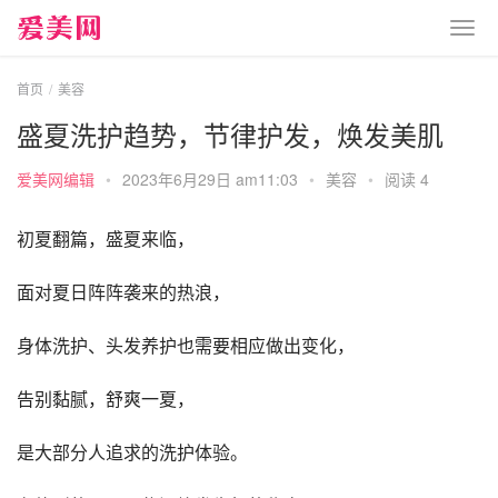
首页
美容
盛夏洗护趋势，节律护发，焕发美肌
爱美网编辑
•
2023年6月29日 am11:03
•
美容
•
阅读 4
初夏翻篇，盛夏来临，
面对夏日阵阵袭来的热浪，
身体洗护、头发养护也需要相应做出变化，
告别黏腻，舒爽一夏，
是大部分人追求的洗护体验。