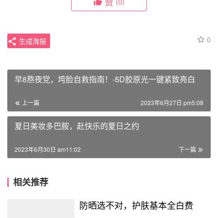
赞
(0)
0
生成海报
早8熬夜党，垮脸自救指南！-5D胶原光一键紧致亮白
上一篇
2023年6月27日 pm5:08
夏日美妆多巴胺，赴快乐的夏日之约
2023年6月30日 am11:02
下一篇
相关推荐
防晒选不对，护肤基本全白费