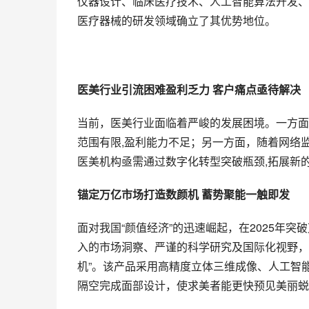
仪器设计、临床医疗技术、人工智能算法开发、
医疗器械的研发领域确立了其优势地位。
医美行业
引流困难
盈利乏力 客户痛点亟待解决
当前，医美行业面临着严峻的发展困境。一方面
范围有限,盈利能力不足；另一方面，随着网络
医美机构亟需通过数字化转型突破瓶颈,拓展新
锚定
万亿
市场打造数颜机
 蓄势聚能一触即发
面对我国“颜值经济”的迅速崛起，在2025年
入的市场洞察、严谨的科学研究及国际化视野，利
机”。该产品采用高精度立体三维成像、人工智能
隔空完成面部设计，使求美者能更快预见美丽蜕