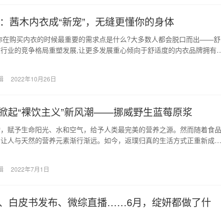
1：茜木内衣成“新宠”，无缝更懂你的身体
你在购买内衣的时候最重要的需求点是什么?大多数人都会脱口而出——舒
行业的竞争格局重塑发展,让更多发展重心倾向于舒适度的内衣品牌拥有
空间。在消费者…
辑
2022年10月26日
tni掀起“裸饮主义”新风潮——挪威野生蓝莓原浆
物，赋予生命阳光、水和空气，给予人类最完美的营养之源。然而随着食
却让人与天然的营养元素渐行渐远。如今，返璞归真的生活方式正重新成
越多的人希望回归生…
辑
2022年7月1日
、白皮书发布、微综直播……6月，绽妍都做了什