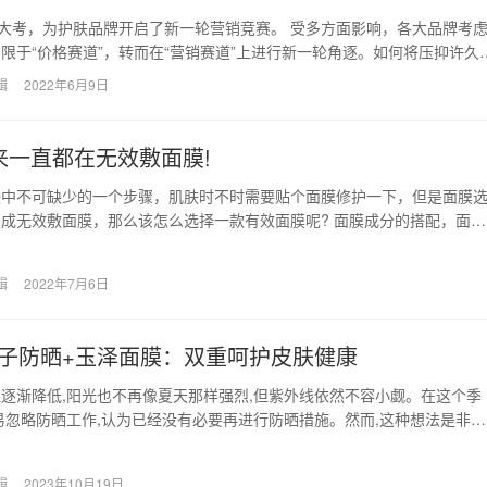
中大考，为护肤品牌开启了新一轮营销竞赛。 受多方面影响，各大品牌考
限于“价格赛道”，转而在“营销赛道”上进行新一轮角逐。如何将压抑许久
化成为品…
辑
2022年6月9日
来一直都在无效敷面膜!
肤中不可缺少的一个步骤，肌肤时不时需要贴个面膜修护一下，但是面膜
成无效敷面膜，那么该怎么选择一款有效面膜呢? 面膜成分的搭配，面膜
配好，就已经成功…
辑
2022年7月6日
子防晒+玉泽面膜：双重呵护皮肤健康
逐渐降低,阳光也不再像夏天那样强烈,但紫外线依然不容小觑。在这个季
易忽略防晒工作,认为已经没有必要再进行防晒措施。然而,这种想法是非常
空气中的臭…
辑
2023年10月19日