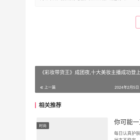
《彩妆带货王》成团夜,十大美妆主播成功登上
上一篇
2024年2月5日 
相关推荐
你可能一
时尚
每日认真护
状态不稳定…