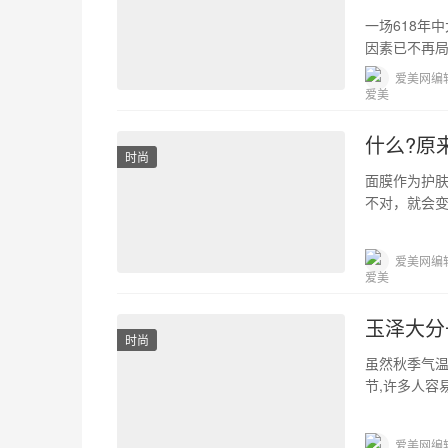
一场618年
因素已不再局
购买诉求转
爱美网编
什么?原
时尚
面膜作为护
不对，就会变
成分选好搭
爱美网编
玉泽大分
时尚
虽然秋季气温
节,许多人容
错误的!秋季
爱美网编