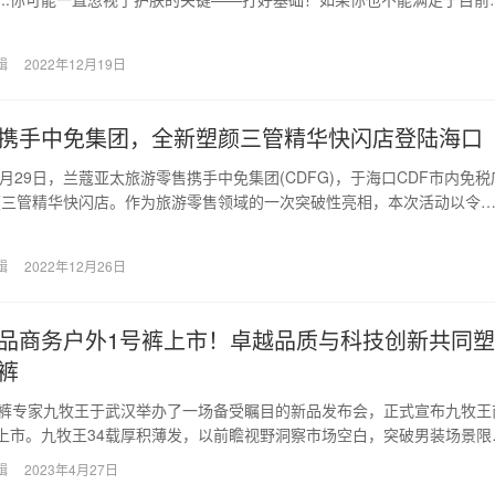
效…
辑
2022年12月19日
携手中免集团，全新塑颜三管精华快闪店登陆海口
12月29日，兰蔻亚太旅游零售携手中免集团(CDFG)，于海口CDF市内免税
颜三管精华快闪店。作为旅游零售领域的一次突破性亮相，本次活动以令
表现…
辑
2022年12月26日
品商务户外1号裤上市！卓越品质与科技创新共同塑
裤
男裤专家九牧王于武汉举办了一场备受瞩目的新品发布会，正式宣布九牧王
上市。九牧王34载厚积薄发，以前瞻视野洞察市场空白，突破男装场景限
出这一科技新…
辑
2023年4月27日