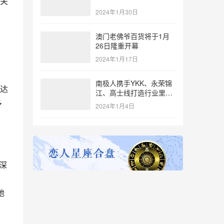
关
2024年1月30日
澳门老佛爷百货将于1月
26日隆重开幕
2024年1月17日
南极人携手YKK、永荣锦
达
江、高士线打造行业里程
多
碑
2024年1月4日
深
地