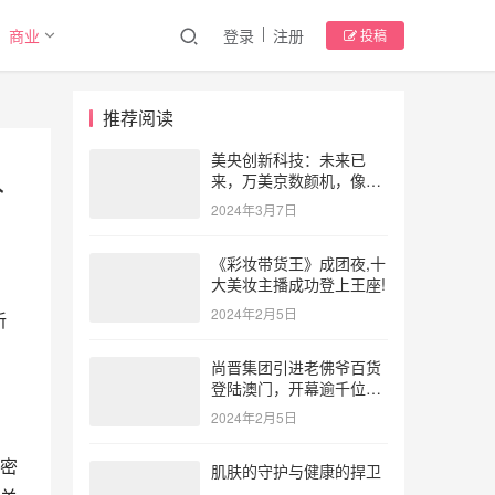
商业
登录
注册
投稿
推荐阅读
美央创新科技：未来已
入
来，万美京数颜机，像
SORA这样的人工智能将
2024年3月7日
进入美业
《彩妆带货王》成团夜,十
大美妆主播成功登上王座!
2024年2月5日
新
，
尚晋集团引进老佛爷百货
登陆澳门，开幕逾千位时
尚名流共襄盛举
2024年2月5日
。
密
肌肤的守护与健康的捍卫