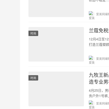
用护肤品的
爱美网编
兰蔻免税
时尚
12月4日至
打造兰蔻塑
惊叹的科技
爱美网编
九牧王新
时尚
造专业男
4月25日，
务户外1号裤
制，创新推
爱美网编