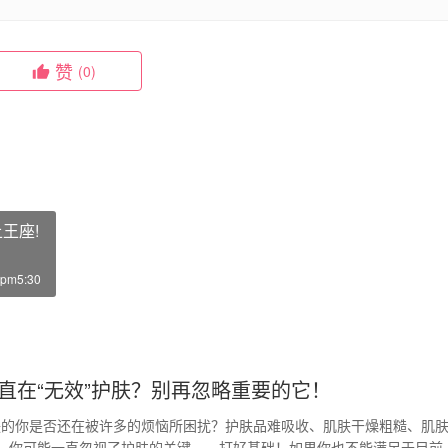
赞
(0)
王座!
pm5:30
直在“无效”护肤？别再忽略重要的它！
肤的你是否还在被许多的烦恼所困扰？护肤品难吸收、肌肤干燥粗糙、肌
..你可能一直忽视了护肤的关键——打好基础！如果你也不能满足于目前