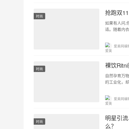
抢跑双1
时尚
如果有人问,
适。随着内衣
更大的成长
爱美网编
裸饮Ri
时尚
自然孕育万
的工业化，
主流，越来
爱美网编
明星引流
时尚
么？