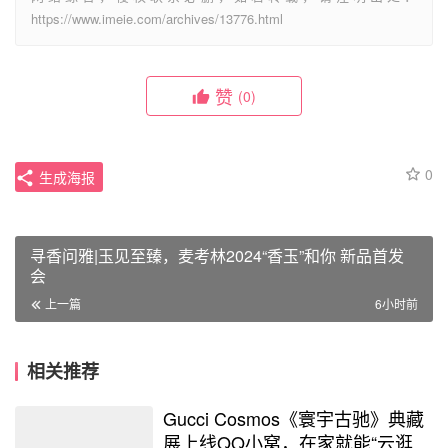
https://www.imeie.com/archives/13776.html
赞
(0)
0
生成海报
寻香问雅|玉见至臻，麦考林2024“香玉”和你 新品首发
会
上一篇
6小时前
相关推荐
Gucci Cosmos《寰宇古驰》典藏
展上线QQ小窝，在家就能“云逛