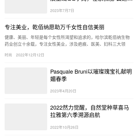
展”
2023年7月7日
专注美业，乾佰纳愿助万千女性自信美丽
健康、美丽、年轻是每个女性所渴望和追求的，哈尔滨乾佰纳生物
药业创立十余载，专注女性美业，涉及疤痕、医美、妇科三大领
域，在技术、品质、服务多方面提供专业服务，希望为万千女性的
时尚
2022年12月12日
美丽事业…
Pasquale Bruni以璀璨瑰宝礼献明
媚春季
2023年4月20日
2022然力觉醒，自然堂种草喜马
拉雅第六季溯源启航
2022年10月26日