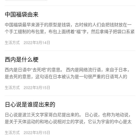
中国福袋由来
中国福袋最早来源于的原型是钱袋，古时候的人们会把钱财放在一
个手工缝制的布包里，布包上面绣着“福”字，然后拿绳子把袋口系紧
后随身携带，后来，人们就慢慢把装着钱财以及贵重物品的布包称
生活方式
2022年3月14日
为…
西内是什么梗
西内是日语中“去死吧”的意思。 西内是网络流行语，来自于日本，
是去死的意思，这句话在日本被认为是一句很严重的日语骂人的
话。在日漫和日剧的校园霸凌类作品中非常的常见，虽说这句话是
生活方式
2022年3月15日
句话…
日心说是谁提出来的
日心说是波兰天文学家哥白尼提出来的。 日心说，也称为地动说，
是关于天体运动的和地心说相对立的学说，它认为宇宙的中心是太
阳，而不是地球。哥白尼提出的日心说，强有力地打破了长期以宗
生活方式
2022年3月15日
教为…