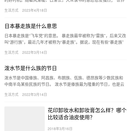
读书日”的临近，全民阅读的氛围更是浓厚。 在第28个“世界…
生活方式
2023年4月18日
日本暴走族是什么意思
日本暴走族是“飞车党”的意思。 暴走族最早被称为“雷族”，后来又改
叫“游行族”，最近几年才被称为“暴走族”。据说，现在有些“暴走族”
们不喜欢这个名字，提出改名为“珍走族”。 暴走族…
生活方式
2022年3月14日
泼水节是什么族的节日
泼水节是中国傣族、阿昌族、布朗族、佤族、德昂族等少数民族和
中南半岛某些民族的节日。 泼水节是傣族最为隆重的节日，也是云
南少数民族节日中影响面范围最广，参加人数最多的节日。在节日
生活方式
2022年3月14日
期间…
花印卸妆水和卸妆膏怎么样？哪个
比较适合油皮使用？
2018年3月16日