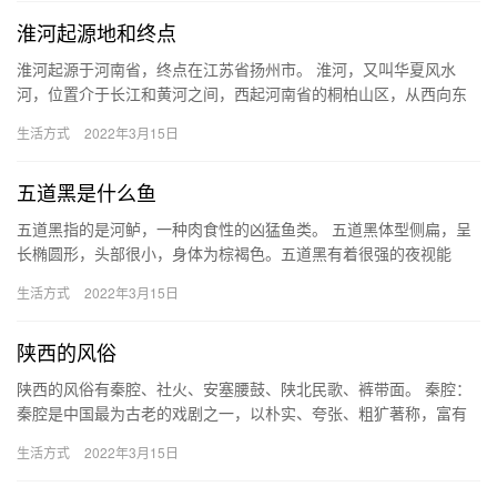
淮河起源地和终点
淮河起源于河南省，终点在江苏省扬州市。 淮河，又叫华夏风水
河，位置介于长江和黄河之间，西起河南省的桐柏山区，从西向东
流经河南省、安徽省以及江苏省三省，最后在江苏省的扬州市三江
生活方式
2022年3月15日
营汇入…
五道黑是什么鱼
五道黑指的是河鲈，一种肉食性的凶猛鱼类。 五道黑体型侧扁，呈
长椭圆形，头部很小，身体为棕褐色。五道黑有着很强的夜视能
力，且生长的速度也很快，主要捕食一些小虾、小鱼等为食，其繁
生活方式
2022年3月15日
殖小鱼…
陕西的风俗
陕西的风俗有秦腔、社火、安塞腰鼓、陕北民歌、裤带面。 秦腔：
秦腔是中国最为古老的戏剧之一，以朴实、夸张、粗犷著称，富有
浓厚的生活气息。 社火：社火主要见于春节期间，是人们一种自娱
生活方式
2022年3月15日
自…