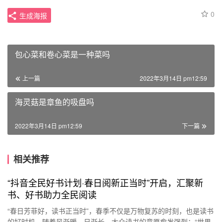
0
生成海报
包心菜和卷心菜是一种菜吗
上一篇
2022年3月14日 pm12:59
海灵菇是章鱼的吸盘吗
2022年3月14日 pm12:59
下一篇
相关推荐
“抖音全民好书计划·春日阅新正当时”开启，汇聚新
书、好书助力全民阅读
“春日芳菲好，读书正当时”，春季不仅是万物复苏的时刻，也是读书
的好时机。随着风渐暖、日渐长，大众读书的意愿愈发强烈；“世界