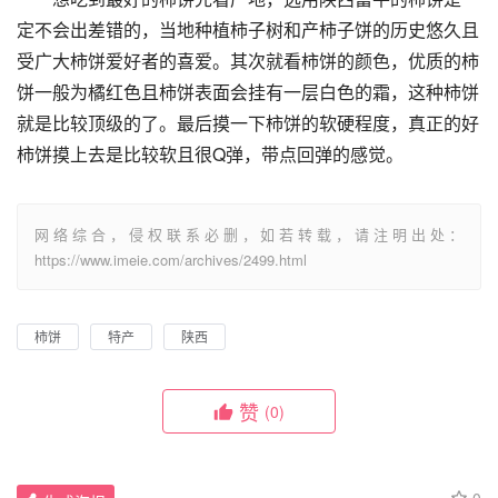
定不会出差错的，当地种植柿子树和产柿子饼的历史悠久且
受广大柿饼爱好者的喜爱。其次就看柿饼的颜色，优质的柿
饼一般为橘红色且柿饼表面会挂有一层白色的霜，这种柿饼
就是比较顶级的了。最后摸一下柿饼的软硬程度，真正的好
柿饼摸上去是比较软且很Q弹，带点回弹的感觉。
网络综合，侵权联系必删，如若转载，请注明出处：
https://www.imeie.com/archives/2499.html
柿饼
特产
陕西
赞
(0)