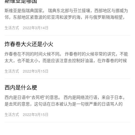
斯维亚是哪国
斯维亚是指瑞典国家。 瑞典东北部与芬兰接壤，西部地区与挪威为
邻，东部地区紧靠波的尼亚湾和波罗的海，并与俄罗斯隔海相望，
西南部邻近北海，并与丹麦和英国隔海相望。 瑞典地势由西北向东
生活方式
2022年3月14日
南…
炸春卷大火还是小火
炸春卷在不同的时间火候不同。 炸春卷时的火候非常的讲究，不能
太大，也不能太小，而是应该注意去控制好油温，在炸春卷的时候
不能用急火，而且油温最好不要超过200°C，这样才可以避免出现…
生活方式
2022年3月15日
西内是什么梗
西内是日语中“去死吧”的意思。 西内是网络流行语，来自于日本，
是去死的意思，这句话在日本被认为是一句很严重的日语骂人的
话。在日漫和日剧的校园霸凌类作品中非常的常见，虽说这句话是
生活方式
2022年3月15日
句话…