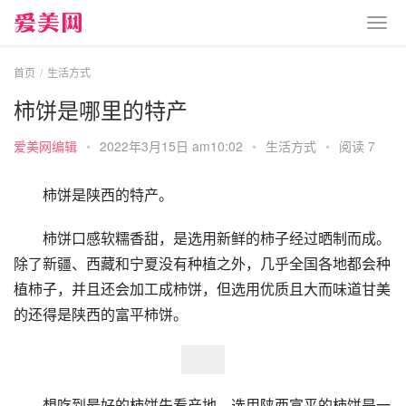
首页
生活方式
柿饼是哪里的特产
爱美网编辑
•
2022年3月15日 am10:02
•
生活方式
•
阅读 7
柿饼是陕西的特产。
柿饼口感软糯香甜，是选用新鲜的柿子经过晒制而成。
除了新疆、西藏和宁夏没有种植之外，几乎全国各地都会种
植柿子，并且还会加工成柿饼，但选用优质且大而味道甘美
的还得是陕西的富平柿饼。
想吃到最好的柿饼先看产地，选用陕西富平的柿饼是一