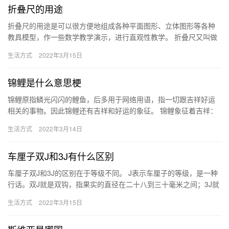
折叠尺的用途
折叠尺的用途是可以很方便地组成各种平面图形、立体图形等各种
教具模型，作一些数学教学演示，进行直观性教学。 折叠尺又叫做
折尺，是一种计量工具，原特指四折对开的一种木尺，被用来丈量
生活方式
2022年3月15日
木材…
锦鲤是什么意思梗
锦鲤原指鳞光闪闪的鲤鱼，后多用于网络用语，指一切跟吉祥好运
相关的事物。因此锦鲤还有吉祥和好运的象征。 锦鲤象征着吉祥：
红色是中国人最喜欢的颜色，代表着喜庆和热烈，尤其是在过年的
生活方式
2022年3月14日
时候…
车厘子双J和3J有什么区别
车厘子双J和3J的区别在于等级不同。 J表示车厘子的等级，是一种
行话。双J就是双钩，指果实的直径在二十八到三十毫米之间；3J就
是三钩，是指果实的直径在三十到三十二毫米之间。双钩的果…
生活方式
2022年3月15日