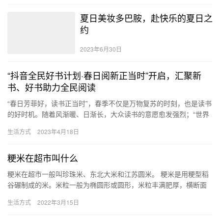
夏日美妆多巴胺，赴快乐的夏日之
约
2023年6月30日
“抖音全民好书计划·春日阅新正当时”开启，汇聚新
书、好书助力全民阅读
“春日芳菲好，读书正当时”，春季不仅是万物复苏的时刻，也是读书
的好时机。随着风渐暖、日渐长，大众读书的意愿愈发强烈；“世界
读书日”的临近，全民阅读的氛围更是浓厚。 在第28个“世界…
生活方式
2023年4月18日
粳米在超市叫什么
粳米在超市一般叫珍珠米、东北大米和江苏圆米。 粳米是用粳型稻
谷碾制成的米。米粒一般为椭圆形或圆形，米粒丰满肥厚，横断面
近于圆形，颜色蜡白，呈透明或半透明状，质地硬且有韧性，煮后
生活方式
2022年3月15日
粘性…