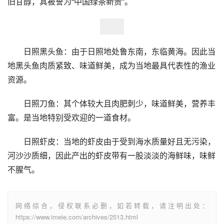
旧甘醇，其被誉为“中国绿茶新贵”。
日照黑头鱼：由于日照地处鲁东南，东临黄海。因此当
地黑头鱼肉质紧致、味道鲜美，成为当地最具代表性的渔业
资源。
日照刀鱼：其个体较大且肉肥刺少，味道鲜美，营养丰
富。是当地特别受欢迎的一道食材。
日照虾皮：当地的虾皮由于受到海水质量好且无污染，
河沙沙质细，因此产出的虾皮带有一股淡淡的海鲜味，味鲜
不腥气。
网络综合，侵权联系必删，如若转载，请注明出处：
https://www.imeie.com/archives/2513.html