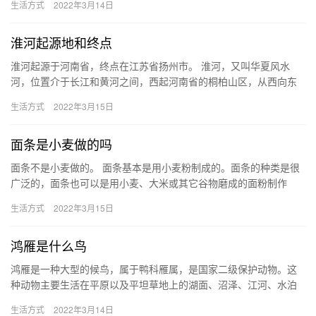
生活方式
2022年3月14日
时候…
淮河起源地和终点
淮河起源于河南省，终点在江苏省扬州市。 淮河，又叫华夏风水
河，位置介于长江和黄河之间，西起河南省的桐柏山区，从西向东
流经河南省、安徽省以及江苏省三省，最后在江苏省的扬州市三江
生活方式
2022年3月15日
营汇入…
面条是小麦做的吗
面条不是小麦做的。 面条基本是用小麦粉制成的。面条的种类是很
广泛的，面条也可以是用小麦、大米或其它谷物磨成的面粉制作
的。将面粉加水磨成面团，之后再压或擀制成片或长条，再切或
生活方式
2022年3月15日
压，或者…
鸿雁是什么鸟
鸿雁是一种大型的候鸟，属于鸭科雁属，是国家二级保护动物。这
种动物主要生活在平原以及平坦草地上的湖面、沼泽、江河、水泊
等水源附近。鸿雁主要以植物的叶子、嫩芽、水面上的芦苇、藻类
生活方式
2022年3月14日
等植物…