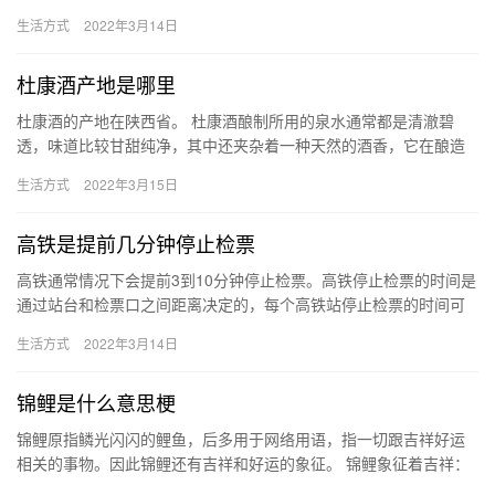
容，也比喻险恶的环境，元代元怀的《拊掌录》：“欧阳公与人行
生活方式
2022年3月14日
令，…
杜康酒产地是哪里
杜康酒的产地在陕西省。 杜康酒酿制所用的泉水通常都是清澈碧
透，味道比较甘甜纯净，其中还夹杂着一种天然的酒香，它在酿造
的时候一般都是选用的优质小麦来制作，高中温曲混合酿造，又选
生活方式
2022年3月15日
取糯高…
高铁是提前几分钟停止检票
高铁通常情况下会提前3到10分钟停止检票。高铁停止检票的时间是
通过站台和检票口之间距离决定的，每个高铁站停止检票的时间可
能都是不一样的，通常情况下高铁会提前10到20分钟开始检票，…
生活方式
2022年3月14日
锦鲤是什么意思梗
锦鲤原指鳞光闪闪的鲤鱼，后多用于网络用语，指一切跟吉祥好运
相关的事物。因此锦鲤还有吉祥和好运的象征。 锦鲤象征着吉祥：
红色是中国人最喜欢的颜色，代表着喜庆和热烈，尤其是在过年的