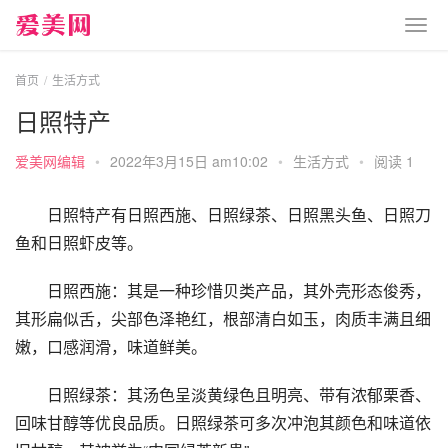
首页
生活方式
日照特产
爱美网编辑
•
2022年3月15日 am10:02
•
生活方式
•
阅读 1
日照特产有日照西施、日照绿茶、日照黑头鱼、日照刀
鱼和日照虾皮等。
日照西施：其是一种珍惜贝类产品，其外壳形态俊秀，
其形扁似舌，尖部色泽艳红，根部清白如玉，肉质丰满且细
嫩，口感润滑，味道鲜美。
日照绿茶：其汤色呈淡黄绿色且明亮、带有浓郁栗香、
回味甘醇等优良品质。日照绿茶可多次冲泡其颜色和味道依