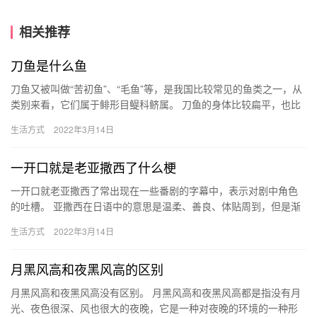
相关推荐
刀鱼是什么鱼
刀鱼又被叫做“苦初鱼”、“毛鱼”等，是我国比较常见的鱼类之一，从
类别来看，它们属于鲱形目鳀科鲚属。 刀鱼的身体比较扁平，也比
较细长，不过头部比较小，同时它们的眼睛也很小，除此之外，…
生活方式
2022年3月14日
一开口就是老亚撒西了什么梗
一开口就老亚撒西了常出现在一些番剧的字幕中，表示对剧中角色
的吐槽。 亚撒西在日语中的意思是温柔、善良、体贴周到，但是渐
渐地它的含义也发生了改变。在一些番剧中，大部分主角都成为了
生活方式
2022年3月14日
人们…
月黑风高和夜黑风高的区别
月黑风高和夜黑风高没有区别。 月黑风高和夜黑风高都是指没有月
光、夜色很深、风也很大的夜晚，它是一种对夜晚的环境的一种形