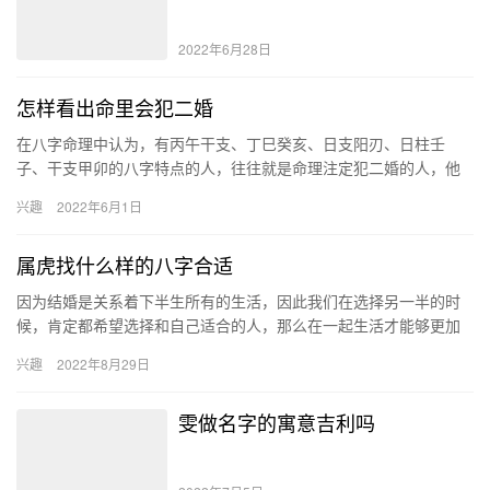
2022年6月28日
怎样看出命里会犯二婚
在八字命理中认为，有丙午干支、丁巳癸亥、日支阳刃、日柱壬
子、干支甲卯的八字特点的人，往往就是命理注定犯二婚的人，他
们天生的桃花比较多，在日后的婚姻生活中很难稳定从一而终。 必
兴趣
2022年6月1日
二婚的…
属虎找什么样的八字合适
因为结婚是关系着下半生所有的生活，因此我们在选择另一半的时
候，肯定都希望选择和自己适合的人，那么在一起生活才能够更加
的幸福。那么属虎的人适合找什么样的人在一起，会有着更加幸福
兴趣
2022年8月29日
的未来…
雯做名字的寓意吉利吗