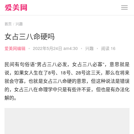
首页
兴趣
女占三八命硬吗
爱美网编辑
•
2022年5月24日 am4:30
•
兴趣
•
阅读 16
民间有句俗语“男占三八必发，女占三八必寡”，意思就是
说，如果女人生在了8号、18号、28号这三天，那么在将来
就会守寡，也就是女占三八命硬的意思，但这种说法是错误
的，女占三八在命理学中只是有些许不妥，但也是有办法化
解的。