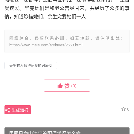
受疼爱。毕竟她们是和老公苦尽甘来，共经历了众多的事
情，知道珍惜她们，余生宠爱她们一人！
网络综合，侵权联系必删，如若转载，请注明出处：
https://www.imeie.com/archives/2663.html
天生有人保护宠爱的时辰女
赞
(0)
0
生成海报
甲辰日命中注定的配偶状况怎么样