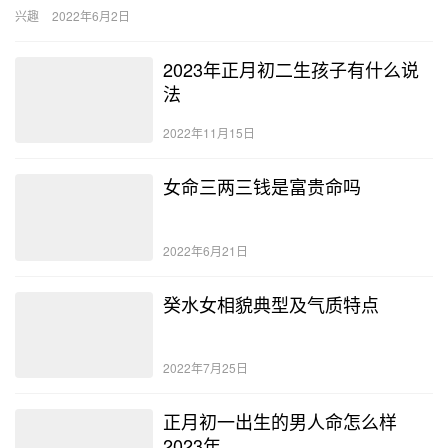
拍两散，导致婚姻以失败告终。 乙巳日柱的性格 乙巳日柱的人大多
兴趣
2022年6月2日
性…
2023年正月初二生孩子有什么说
法
2022年11月15日
女命三两三钱是富贵命吗
2022年6月21日
癸水女相貌典型及气质特点
2022年7月25日
正月初一出生的男人命怎么样
2023年