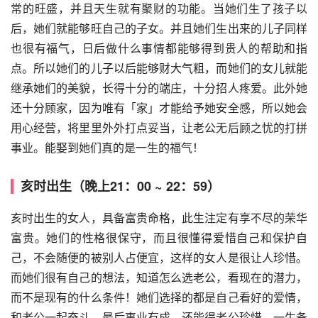
常的旺盛，并且天生就有聚财的功能。当她们生了孩子以
后，她们就能够旺自己的子女。并且她们生出来的儿子同样
也很有福气，日后做什么事情都能够得到贵人的帮助和指
点。所以她们的儿子以后能够财大气粗，而她们的女儿就能
继承她们的美貌，长得十分的端庄，十分招人疼爱。此外她
还十分顾家，因为唯有「家」才能给予她安全感，所以她会
用心经营，将里里外外打点妥当，让老公无后顾之忧的打拼
事业。能娶到她们真的是一生的福气！
亥时出生（晚上21：00 ~ 22：59）
亥时出生的女人，具备富贵命格，此生注定有享不尽的荣华
富贵。她们的性格很保守，而且很懂得爱惜自己和保护自
己，不会随便的被别人占便宜，这样的女人是很让人珍惜。
而她们很有自己的想法，知道怎么选老公，看现在的潜力，
而不是现有的什么条件！她们选择的都是自己看好的爱情，
和老公一起奋斗，最后事业有成，还能得老公珍惜，一生备