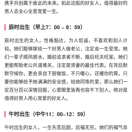
携手共创属于彼此的未来。如此这般的好女人，值得最好的
男人去全心全意宠爱一生。
辰时出生（早上7：00 ~ 8：59）
辰时出生的女人，性格豁达，为人坦诚，不喜欢和别人计
较。她们能够嫁给一个好男人做老公，注定会一生受宠。她
们一辈子顺风顺水，婚前追求者不断，婚后旺夫旺家。她们
更能帮助老公共渡难关，注定是贤妻的最佳代表。在背后默
默守候你，更会亲自下厨做饭，不只暖心，还暖你的胃。只
要你能够给予她满满的安全感，给她同等的爱，那么她们一
定百分百以深情回报，心里眼里皆再也容不下别人，绝对是
值得好男人用心宠爱的好女人。
午时出生（中午11：00~12：59）
午时出生的女人，一生先苦后甜，后福无穷。她们的福气非