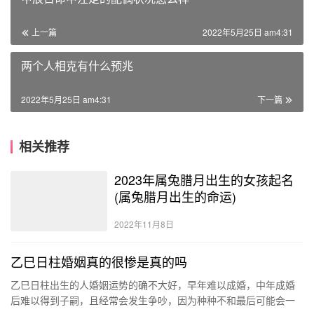
上一篇
2022年5月25日 am4:31
两个人相克有什么预兆
2022年5月25日 am4:31
下一篇
相关推荐
2023年属兔腊月出生的女孩起名
(属兔腊月出生的命运)
2022年11月8日
乙巳日柱婚姻真的很惨是真的吗
乙巳日柱出生的人婚姻运势的确不大好，早年难以成婚，中年成婚
后难以得到子嗣，且经常会发生争吵，因为种种不和最后可能会一