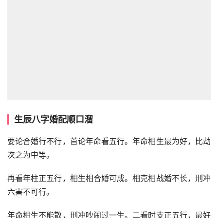
生辰八字婚配顺口溜
要论合婚行不行，首论年命看五行。年命相生最为好，比劫
次之为中等。
再看年柱正五行，相生相合婚可成。相克相战婚不长，刑冲
六害不可行。
年命相生不能散，刑冲吵闹过一生。二看时支正五行，最好