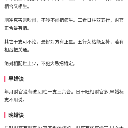
相合又相生。
刑冲克害常吵闹，不吵不闹把病生。三看日柱双五行，财官
正合最有情。
其它干支可不论，最好对方有正星。五行荣枯能互补，若有
相战把关通。
绝对相配世上少，不犯大忌把婚定。
早婚诀
年月财官没有破,四柱干支三六合。日干旺相财官多,早婚标
志不用说。
晚婚诀
日时财官有刑克,财官不现运蹉跎。财官有伤官受害,男女大