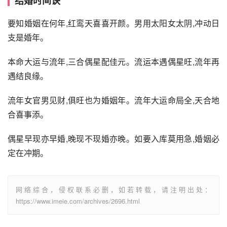
结婚时间诀
要知婚姻在何年,红鸾天喜喜开颜。男用太阳女太阴,冲动日
支是婚年。
本命大运与流年,三合偶星配佳元。流运本遇偶星旺,流年再
遇结良缘。
流年女官男见财,俱旺也为婚姻年。流年大运命局全,天合地
合喜事添。
偶星早现亦早婚,晚现不现婚亦晚。如要入库莫用急,婚姻必
定在冲期。
网络综合，侵权联系必删，如若转载，请注明出处：
https://www.imeie.com/archives/2696.html