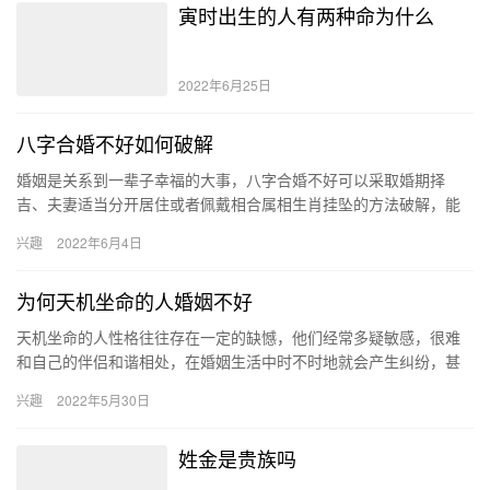
寅时出生的人有两种命为什么
2022年6月25日
八字合婚不好如何破解
婚姻是关系到一辈子幸福的大事，八字合婚不好可以采取婚期择
吉、夫妻适当分开居住或者佩戴相合属相生肖挂坠的方法破解，能
够消除不好的因素及影响。 结婚为什么要看八字 八字合婚是命理学
兴趣
2022年6月4日
上自…
为何天机坐命的人婚姻不好
天机坐命的人性格往往存在一定的缺憾，他们经常多疑敏感，很难
和自己的伴侣和谐相处，在婚姻生活中时不时地就会产生纠纷，甚
至会因此而大打出手，最终导致婚姻生变。 天机坐命是什么意思 天
兴趣
2022年5月30日
机…
姓金是贵族吗