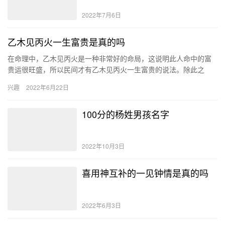
2022年7月6日
乙木见丙火一生富贵是真的吗
在命理中，乙木见丙火是一种非常好的命局，这说明此人命中的富
贵运很旺盛，所以民间才有乙木见丙火一生富贵的说法。除此之
外，此人还具有很强的智慧、敏觉性，所以在事业上的发展也很长
兴趣
2022年6月22日
远。 乙…
100分的杨姓男孩名字
2022年10月3日
喜用神互补的一见钟情是真的吗
2022年6月3日