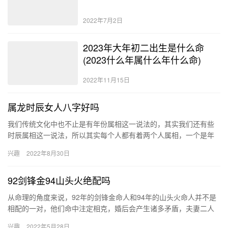
2022年7月2日
2023年大年初二出生是什么命
(2023什么年属什么年什么命)
2022年11月15日
属龙时辰女人八字好吗
我们传统文化中也不止是有年份属相这一说法的，其实我们还有些
时辰属相这一说法，所以其实每个人都有着两个人属相，一个是年
份的，一个是时辰的，这两属相是相辅相成的，都影响这一个人的
兴趣
2022年8月30日
运势发…
92剑锋金94山头火绝配吗
从命理的角度来说，92年的剑锋金命人和94年的山头火命人并不是
相配的一对，他们命中注定相克，婚后会产生诸多矛盾，夫妻二人
反目成仇，而且子女运势也不佳，家人之间难以和谐相处。 92年…
兴趣
2022年5月28日