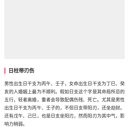
日柱带刃伤
男性出生日干支为丙午、壬子，女命出生日干支为丁巳、癸
亥的人婚姻上最为不顺利。假如日支这个字是其命局所忌的
五行，轻者离婚，重者会导致配偶伤残、死亡。尤其是男性
出生日干支为丙午、壬子的，不但日支带阳刃，还坐劫财。
还有戊午、己巳，也是日支坐阳刃，然而阳刃为其中气，影
响力稍弱。