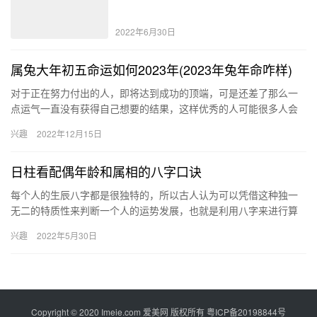
2022年6月30日
属兔大年初五命运如何2023年(2023年兔年命咋样)
对于正在努力付出的人，即将达到成功的顶端，可是还差了那么一
点运气一直没有获得自己想要的结果，这样优秀的人可能很多人会
觉得命运在跟他开玩笑，其实不然，只是好的运势不是在这个时
兴趣
2022年12月15日
间，但不…
日柱看配偶年龄和属相的八字口诀
每个人的生辰八字都是很独特的，所以古人认为可以凭借这种独一
无二的特质性来判断一个人的运势发展，也就是利用八字来进行算
命，甚至可以直接检测一个人的配偶年龄和属相。 日柱看配偶年龄
兴趣
2022年5月30日
的方…
Copyright © 2020 Imeie.com 爱美网 版权所有
粤ICP备20198844号