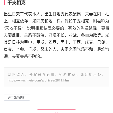
干支相克
出生日天干代表本人，出生日地支代表配偶，夫妻在同一柱
上，相互依存，如同天和地一样。假如干支相克，则被称为
“天地不载”，说明相互缺乏必要的、有效的沟通途径，容易
夫妻反目、关系不融洽、好境不长、冷战、各自为政等。尤
其是日柱为甲申、甲戌、乙酉、丙申、丁酉、戊寅、己卯、
庚寅、辛卯、壬戌、癸未的人，夫妻之间气场不和，最难沟
通，夫妻关系不融洽。
网络综合，侵权联系必删，如若转载，请注明出处：
https://www.imeie.com/archives/2811.html
必二婚的日柱