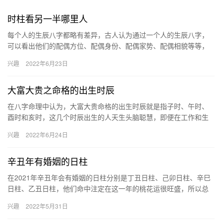
时柱看另一半哪里人
每个人的生辰八字都略有差异，古人认为通过一个人的生辰八字，
可以看出他们的配偶方位、配偶身份、配偶家势、配偶相貌等等，
并且将这种测算配偶的方法编制成口诀，方便我们记忆和理解。 早
兴趣
2022年6月23日
婚诀…
大富大贵之命格的出生时辰
在八字命理中认为，大富大贵命格的出生时辰就是指子时、午时、
酉时和亥时，这几个时辰出生的人天生头脑聪慧，即便在工作和生
活中遇到困境，也可以凭借个人能力转运，并且更上一层楼。 子时
兴趣
2022年6月24日
子…
辛丑年有婚姻的日柱
在2021年辛丑年会有婚姻的日柱分别是丁丑日柱、己卯日柱、辛巳
日柱、乙丑日柱，他们命中注定在这一年的桃花运很旺盛，所以总
是能够吸引着异性的关注，最终遇到自己的正缘，和对方喜结连
兴趣
2022年5月31日
理。…