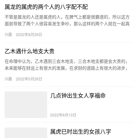
属龙的属虎的两个人的八字配不配
不管是属龙的人还是属虎的人，在脾气上都是很霸道的，所以这方
面就导致了两个人很容易发生争吵，那么这样的两个人就在一起真
的是不适合的吗，就走不到最后吗，我们通过生肖配对的知识一起
兴趣
2022年8月26日
去了解…
乙木遇什么地支大贵
在命理中认为，乙木遇到三会木地支、三合木地支都是会大贵的，
未来能够在财运上有很大的发展，在求财的道路上有很大的进步，
最终会在贵人的帮助下，成为一个大富大贵之人。 乙木遇到什么好
兴趣
2022年5月26日
遇…
几点钟出生女人享福命
2022年6月13日
属虎巳时出生的女孩八字