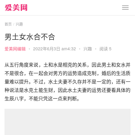
首页
兴趣
男土女水合不合
爱美网编辑
•
2022年6月3日 am4:32
•
兴趣
•
阅读 5
从五行角度来说，土和水是相克的关系，因此男土和女水并
不是很合，在一起会对男方的运势造成克制，婚后的生活质
量难以提升。不过，水土夫妻不久存并不是一定的，还有一
种说法是水克土能生财，因此水土夫妻的运势还要看具体的
生辰八字，不能只凭这一点来判断。