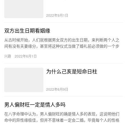
2022年9月1日
双方出生日期看姻缘
从古时候开始，人们就根据男女双方的出生日期，来判断两个人之
间有没有夫妻缘分，甚至将这种仪式当做了婚礼前必须做的一个步
骤，直到今天，人们依然认为能从双方的八字出生日期中看出姻缘
兴趣
2022年6月1日
的变化…
为什么己亥是短命日柱
2022年6月9日
男人偏财旺一定是情人多吗
在八字命理中认为，男人偏财旺的确是情人多的表现，这说明他们
命中的异性缘极佳，但并不意味着一定会二婚。毕竟每个人的性格
和选择不同，有些男人并不会因为异性缘好就出轨。 男人偏财旺说