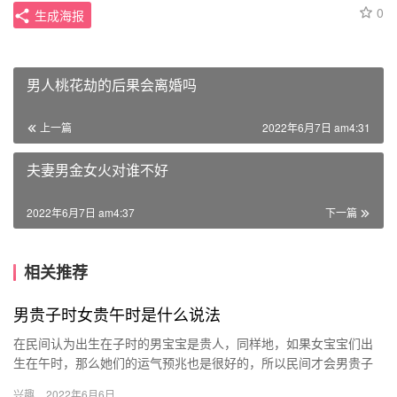
0
生成海报
男人桃花劫的后果会离婚吗
上一篇
2022年6月7日 am4:31
夫妻男金女火对谁不好
2022年6月7日 am4:37
下一篇
相关推荐
男贵子时女贵午时是什么说法
在民间认为出生在子时的男宝宝是贵人，同样地，如果女宝宝们出
生在午时，那么她们的运气预兆也是很好的，所以民间才会男贵子
时女贵午时的说法，因为这两个时间段对他们最好。 八字命理学对
兴趣
2022年6月6日