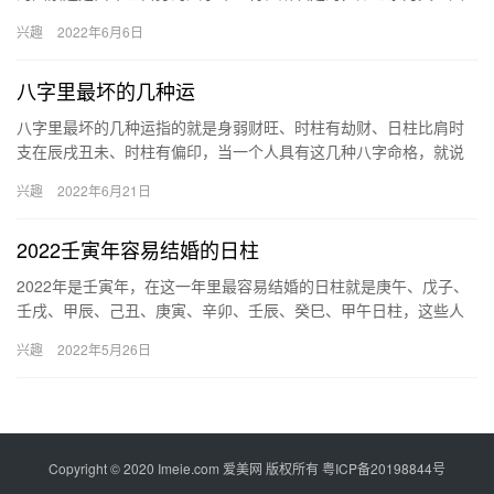
运食伤以及日主生在食伤月份的人就是典型的晚婚之兆，以上三种
兴趣
2022年6月6日
八字命…
八字里最坏的几种运
八字里最坏的几种运指的就是身弱财旺、时柱有劫财、日柱比肩时
支在辰戌丑未、时柱有偏印，当一个人具有这几种八字命格，就说
明他们命中的财运很差，而且经常遇到意外灾劫，身体健康状况也
兴趣
2022年6月21日
不是很…
2022壬寅年容易结婚的日柱
2022年是壬寅年，在这一年里最容易结婚的日柱就是庚午、戊子、
壬戌、甲辰、己丑、庚寅、辛卯、壬辰、癸巳、甲午日柱，这些人
都是能够在本年找到自己正缘的八字，命中红鸾入命。 2022容…
兴趣
2022年5月26日
Copyright © 2020 Imeie.com 爱美网 版权所有
粤ICP备20198844号