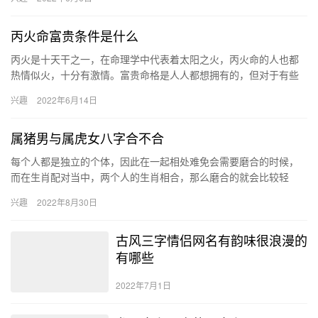
我们…
丙火命富贵条件是什么
丙火是十天干之一，在命理学中代表着太阳之火，丙火命的人也都
热情似火，十分有激情。富贵命格是人人都想拥有的，但对于有些
人来说天生就具有，丙火命即是其中之一，不仅性格坚强、命气强
兴趣
2022年6月14日
盛，还…
属猪男与属虎女八字合不合
每个人都是独立的个体，因此在一起相处难免会需要磨合的时候，
而在生肖配对当中，两个人的生肖相合，那么磨合的就会比较轻
松，未来的结局也一定是美好的。现在我们一起去看看生肖猪的男
兴趣
2022年8月30日
生和生肖…
古风三字情侣网名有韵味很浪漫的
有哪些
2022年7月1日