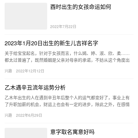
酉时出生的女孩命运如何
2022年7月22日
2023年1月20日出生的新生儿吉祥名字
关于给宝宝起名，针对于女孩而言，什么嫣、婷、淑、欣、柔……
都太过普遍了，既然婚姻是父亲对母亲的承诺，不妨从这个角度出
发，用承诺给女儿起名，意寓深刻的同时，还可以间接促进家庭的
兴趣
2022年12月12日
美满幸…
乙木遇辛丑流年运势分析
乙木年出生的人在遇到辛丑年后整个人的运气都变好了，事业上有
了升职加薪的机会，财运上也会有一定的进步，除此之外，在感情
方面也有机会遇到自己的命定情缘。 乙木命人的性格 乙木命的女性
兴趣
2022年6月29日
带…
意字取名寓意好吗