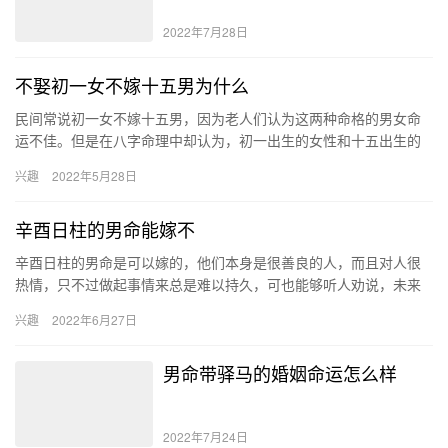
2022年7月28日
不娶初一女不嫁十五男为什么
民间常说初一女不嫁十五男，因为老人们认为这两种命格的男女命
运不佳。但是在八字命理中却认为，初一出生的女性和十五出生的
男性一生命运很好，是注定的富贵命，可以在一起。 初一出生的女
兴趣
2022年5月28日
性命…
辛酉日柱的男命能嫁不
辛酉日柱的男命是可以嫁的，他们本身是很善良的人，而且对人很
热情，只不过做起事情来总是难以持久，可也能够听人劝说，未来
成为一个富贵之人，所以他们是比较适合嫁的。 辛酉日柱的男命性
兴趣
2022年6月27日
格 …
男命带驿马的婚姻命运怎么样
2022年7月24日