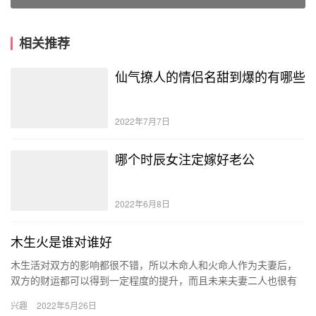
相关推荐
仙气撩人的情侣名甜到爆的有哪些
2022年7月7日
哪个时辰女注定嫁好老公
2022年6月8日
木生火是谁对谁好
木生活对双方的影响都很不错，所以木命人和火命人作为夫妻后，
双方的财运都可以得到一定程度的提升，而且未来夫妻二人也很有
默契，能够共同构建一个稳定和谐的家庭。 木命男和火命女的婚姻
兴趣
2022年5月26日
如何…