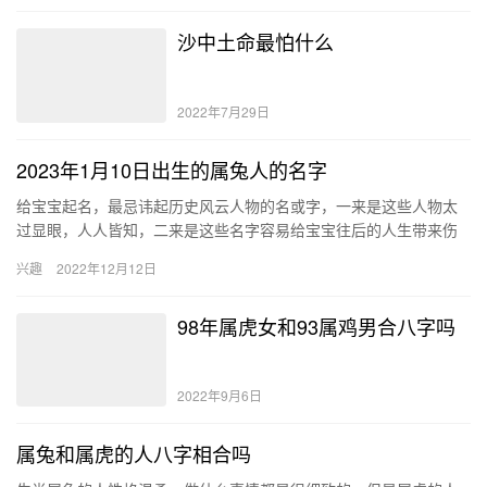
沙中土命最怕什么
2022年7月29日
2023年1月10日出生的属兔人的名字
给宝宝起名，最忌讳起历史风云人物的名或字，一来是这些人物太
过显眼，人人皆知，二来是这些名字容易给宝宝往后的人生带来伤
害，如若谁叫刘玄德，还不被别人笑话死，为了避免将来社死，父
兴趣
2022年12月12日
母给宝…
98年属虎女和93属鸡男合八字吗
2022年9月6日
属兔和属虎的人八字相合吗