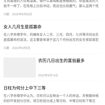
生肖属兔的人性格温柔，做什么事情都是很细致的，但是属虎的人
就不一样了，在性格上比较冲动，而且也比较霸气，那么这两个性
格完全不一样的人在一起，适合吗，会有着什么样的配对结果。 属
兴趣
2022年8月26日
兔和…
女人几月生是孤寡命
在八字命理学中，的确有女人二月、三月、四月、七月等月份出生
是孤寡命的说法，这主要是来源于这几个月份出生的女生很容易犯
桃花劫，但这种说法显然是错误的。如果一个女人的婚姻运势真的
兴趣
2022年6月8日
不好，…
农历几日出生的富翁最多
2022年9月15日
日柱为何分上中下三等
在八字命理学中认为，日柱可以反映出一个人的命运，并根据命格
的好坏来划分日柱，将日柱划分成上等日柱、中等日柱和下等日