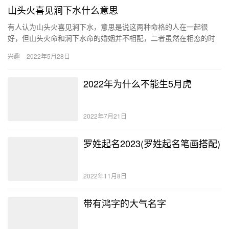
山头火喜见涧下水什么意思
有人认为山头火喜见涧下水，意思是说这两种命格的人在一起很
好，但山头火命和涧下水命的婚姻并不相配，二者虽然在相恋的时
候感情特别好，但是在结婚以后矛盾就会越来越多，最终感情会破
兴趣
2022年5月28日
裂，夫妻…
2022年为什么不能生5月虎
2022年7月21日
罗姓起名2023(罗姓起名笔画搭配)
2022年11月8日
带有鸿字的大气名字