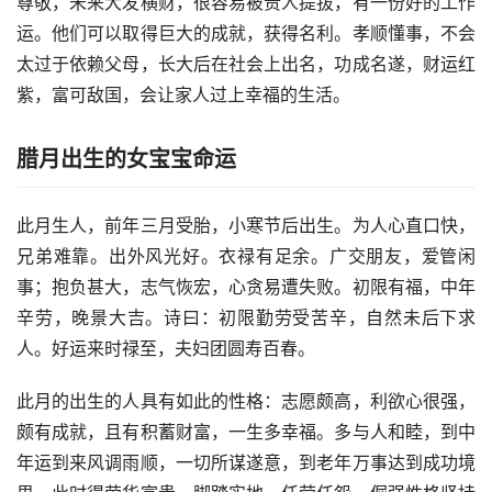
尊敬，未来大发横财，很容易被贵人提拔，有一份好的工作
运。他们可以取得巨大的成就，获得名利。孝顺懂事，不会
太过于依赖父母，长大后在社会上出名，功成名遂，财运红
紫，富可敌国，会让家人过上幸福的生活。
腊月出生的女宝宝命运
此月生人，前年三月受胎，小寒节后出生。为人心直口快，
兄弟难靠。出外风光好。衣禄有足余。广交朋友，爱管闲
事；抱负甚大，志气恢宏，心贪易遭失败。初限有福，中年
辛劳，晚景大吉。诗曰：初限勤劳受苦辛，自然未后下求
人。好运来时禄至，夫妇团圆寿百春。
此月的出生的人具有如此的性格：志愿颇高，利欲心很强，
颇有成就，且有积蓄财富，一生多幸福。多与人和睦，到中
年运到来风调雨顺，一切所谋遂意，到老年万事达到成功境