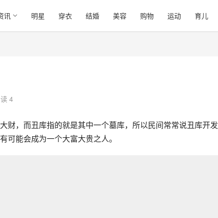
资讯
明星
穿衣
结婚
美容
购物
运动
育儿
读 4
大财，而丑库指的就是其中一个墓库，所以民间常常说丑库开发
有可能会成为一个大富大贵之人。