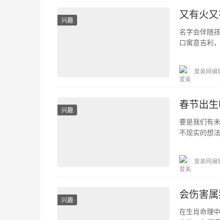
又有火又
兴趣
名字会伴随
口寓意吉利
名字，可以
爱美网编
春节出生哪
兴趣
要是我们有
不现实的想法
运走向， 对
爱美网编
会伤害属
兴趣
在生肖命理