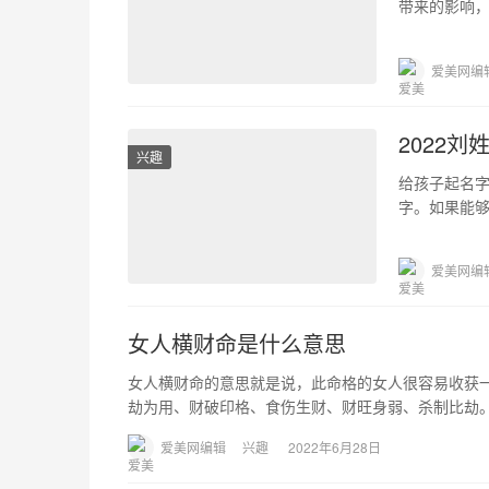
带来的影响
今天出生的
爱美网编
2022刘
兴趣
给孩子起名
字。如果能
的麻烦。因
爱美网编
女人横财命是什么意思
女人横财命的意思就是说，此命格的女人很容易收获
劫为用、财破印格、食伤生财、财旺身弱、杀制比劫。
爱美网编辑
兴趣
2022年6月28日