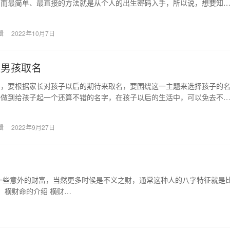
，而最简单、最直接的方法就是从个人的出生密码入手，所以说，想要知
宝宝好不好就应该从…
辑
2022年10月7日
姓男孩取名
字，要根据家长对孩子以后的期待来取名，要围绕这一主题来选择孩子的
够做到给孩子起一个还算不错的名字，在孩子以后的生活中，可以免去不
为很多孩子在学校里…
辑
2022年9月27日
一些意外的财富，当然更多时候是不义之财，通常这种人的八字特征就是
 横财命的介绍 横财…