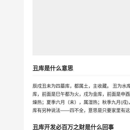
丑库是什么意思
辰戌丑未为四墓库，都属土，主收藏。 丑为水
库，前面是巳午都为火，戌为金库，前面是申酉
燥热；夏季六月（未），属湿热；秋季九月(戌
库有另种说法——四不全，意思是只要家里有这
丑库开发必百万之财是什么回事