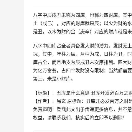
八字中辰戌丑未称为四库，也称为四财库。其中
土（戊己），对应的财库就是辰；以火为财的水
是丑，以木为财的金（庚辛）对应的财库就是未
八字中四库占全者具备发大财的潜力，发财无上
况；其中，年柱为辰，月柱为戌，日柱为丑，时
库占全，而且地支为辰戌丑未次序排列。四大财
为亿万富翁，占四个发财没有限制；当然都需要
第三，未是小财库。
【标题】：丑库是什么意思 丑库开发必百万之
【作者】：易玄 原标题：丑库开必发百万之财
免责声明：登载此文出于传递更多信息，并不意
权益，请联系我们，核实后将立即予以删除！