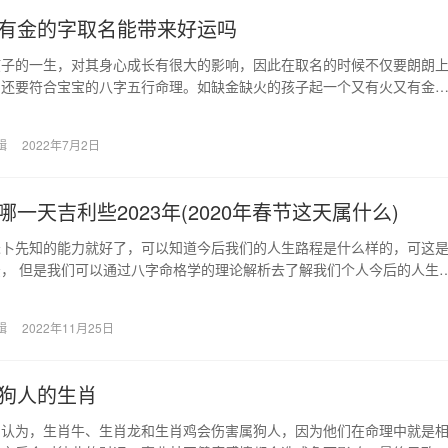
有金的字取名能带来好运吗
孩子的一生，对其身心成长有很大的影响，因此在取名的时候不仅要朗朗
，还要符合宝宝的八字五行命理。如缺金缺火的孩子起一个又有火又有金
平衡运势使其拥有更…
辑
2022年7月2日
一天吉利些2023年(2020年春节这天属什么)
未卜先知的能力就好了，可以知道今后我们的人生路程是什么样的，可这
， 但是我们可以通过八字命格学的理论解析去了解我们个人今后的人生
于出生时辰的吉…
辑
2022年11月25日
狗人的生肖
中认为，生肖牛、生肖龙和生肖鸡会伤害属狗人，因为他们在命理中就是