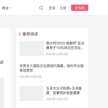
商业
登录
注册
投稿
推荐阅读
倒计时!2023“裘都杯”总决
赛将于10月28日在河北大
营点燃时尚风暴
2023年10月24日
必
世界夫人国际文化周纽约落幕，纽约市长致
贺信赞赏
2023年10月23日
玉泽大分子防晒+玉泽面
膜：双重呵护皮肤健康
2023年10月19日