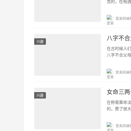
克的，在相
狗人变得坎坷
爱美网编
八字不合
兴趣
在古时候人
八字不合父
合就毁掉姻
爱美网编
女命三两
兴趣
在称骨算命
的，费了很
以这是一种不
爱美网编