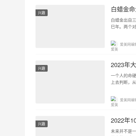
白蜡金命
兴趣
白蜡金出自
巳年。两个
好的月份是
爱美网编
2023年
兴趣
一个人的命
上去判断，
理了2023
爱美网编
2022年
兴趣
未来并不是