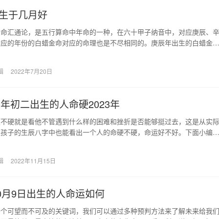
生于几月好
三命汇通论，是五行算命中年命的一种，在六十甲子纳音中，对应庚辰、
对应的年份的白蜡金命对应的命理也是不尽相同的。庚辰年出生的白蜡金
：农历二月，三月，…
辑
2022年7月20日
大年初二出生的人命硬2023年
硬不硬就是看他不管遇到什么样的困难和挫折是否能够挺过去，这是从实
从孩子的生辰八字中也能看出一个人的命硬不硬，命运好不好。下面小编
年大年初二生的人…
辑
2022年11月15日
10月9日出生的人命运如何
一个可望而不可及的关键词，我们可以通过多种预判方法来了解未来给我