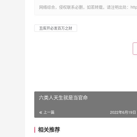
网络综合，侵权联系必删，如若转载，请注明出处：https://www.im
丑库开必发百万之财
六类人天生就是当官命
上一篇
2022年6月19日 
相关推荐