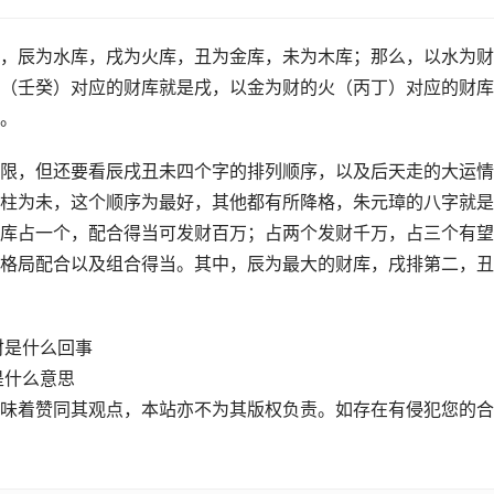
，辰为水库，戌为火库，丑为金库，未为木库；那么，以水为财
（壬癸）对应的财库就是戌，以金为财的火（丙丁）对应的财库
。
限，但还要看辰戌丑未四个字的排列顺序，以及后天走的大运情
柱为未，这个顺序为最好，其他都有所降格，朱元璋的八字就是
库占一个，配合得当可发财百万；占两个发财千万，占三个有望
格局配合以及组合得当。其中，辰为最大的财库，戌排第二，丑
财是什么回事
是什么意思
味着赞同其观点，本站亦不为其版权负责。如存在有侵犯您的合