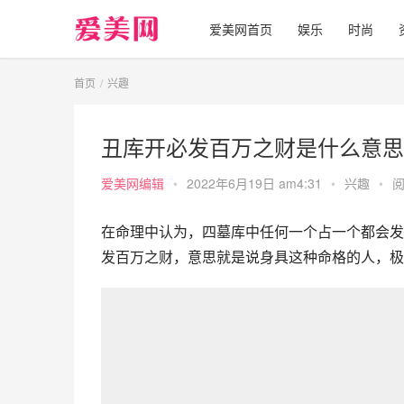
爱美网首页
娱乐
时尚
首页
兴趣
丑库开必发百万之财是什么意思
爱美网编辑
•
2022年6月19日 am4:31
•
兴趣
•
阅
在命理中认为，四墓库中任何一个占一个都会发
发百万之财，意思就是说身具这种命格的人，极