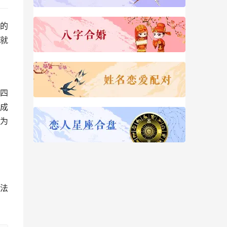
的
就
四
成
为
法