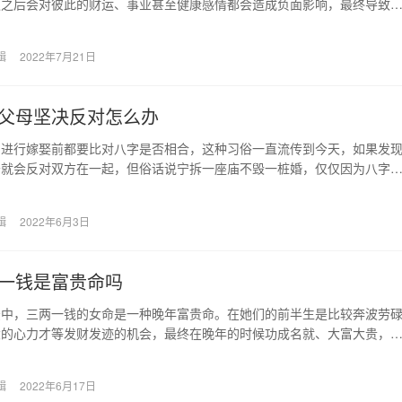
遇之后会对彼此的财运、事业甚至健康感情都会造成负面影响，最终导致
。 属狗人的克星…
辑
2022年7月21日
父母坚决反对怎么办
们进行嫁娶前都要比对八字是否相合，这种习俗一直流传到今天，如果发
母就会反对双方在一起，但俗话说宁拆一座庙不毁一桩婚，仅仅因为八字
缘未免得不偿失。如…
辑
2022年6月3日
一钱是富贵命吗
法中，三两一钱的女命是一种晚年富贵命。在她们的前半生是比较奔波劳
大的心力才等发财发迹的机会，最终在晚年的时候功成名就、大富大贵，
错的好命格。 古…
辑
2022年6月17日