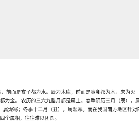
库，前面是亥子都为水。辰为木库，前面是寅卯都为木，未为火
都为金。 农历的三六九腊月都是属土。春季阴历三月（辰），
)，属燥寒；冬季十二月（丑），属湿寒。而在我国南方地区针对
四个属相，往往难以团圆。