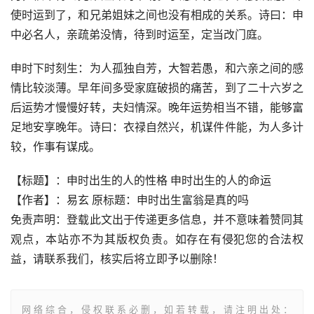
使时运到了，和兄弟姐妹之间也没有相成的关系。诗曰：申
中必名人，亲疏弟没情，待到时运至，定当改门庭。
申时下时刻生：为人孤独自芳，大智若愚，和六亲之间的感
情比较淡薄。早年间多受家庭破损的痛苦，到了二十六岁之
后运势才慢慢好转，夫妇情深。晚年运势相当不错，能够富
足地安享晚年。诗曰：衣禄自然兴，机谋件件能，为人多计
较，作事有谋成。
【标题】：申时出生的人的性格 申时出生的人的命运
【作者】：易玄 原标题：申时出生富翁是真的吗
免责声明：登载此文出于传递更多信息，并不意味着赞同其
观点，本站亦不为其版权负责。如存在有侵犯您的合法权
益，请联系我们，核实后将立即予以删除！
网络综合，侵权联系必删，如若转载，请注明出处：