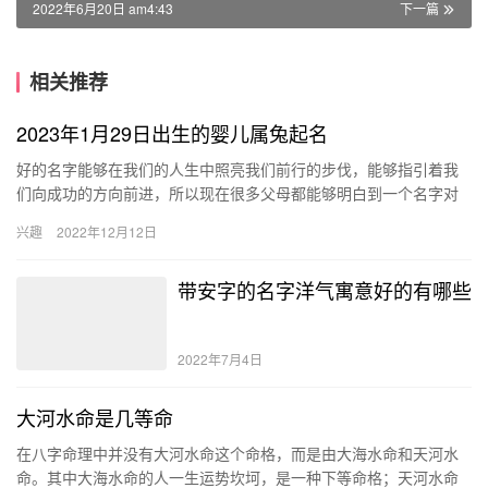
2022年6月20日 am4:43
下一篇
相关推荐
2023年1月29日出生的婴儿属兔起名
好的名字能够在我们的人生中照亮我们前行的步伐，能够指引着我
们向成功的方向前进，所以现在很多父母都能够明白到一个名字对
于孩子的影响有多么的重要，所以才会去花费大量的时间与精力，
兴趣
2022年12月12日
去给孩…
带安字的名字洋气寓意好的有哪些
2022年7月4日
大河水命是几等命
在八字命理中并没有大河水命这个命格，而是由大海水命和天河水
命。其中大海水命的人一生运势坎坷，是一种下等命格；天河水命