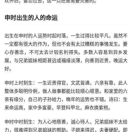
欢怀旧，留恋过去，这一点还是需要完善的。
申时出生的人的命运
出生在申时的人运势时起时落，一生过得比较平凡，虽然不
一定都有很大的作为，但也不会有太过糟糕的事情发生。要
心存善念，不可太去计较名利得失。多数人容易到异乡发
展，与兄弟姐妹相距甚远或福缘淡薄，向善则近贵，晚运大
好。
申时上时刻生：一生近贵得官，文武皆通，六亲有靠，此人
整体多聪明伶俐，做人做事都能比较顺心顺意。和家里的六
亲有缘分，自己的子孙给力，晚年的运势也不错。诗曰：生
来命运高，家中多富豪，早登科甲北，麻衣换紫袍。
申时中时刻生：为人心地慈善，诚心待人，兄弟姐妹不太给
力，很难得到兄弟姐妹的帮助。子媳来得迟，夫妻硬配。即