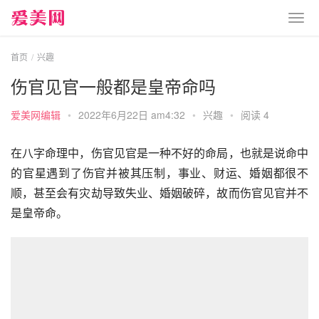
首页
兴趣
伤官见官一般都是皇帝命吗
爱美网编辑
•
2022年6月22日 am4:32
•
兴趣
•
阅读 4
在八字命理中，伤官见官是一种不好的命局，也就是说命中
的官星遇到了伤官并被其压制，事业、财运、婚姻都很不
顺，甚至会有灾劫导致失业、婚姻破碎，故而伤官见官并不
是皇帝命。