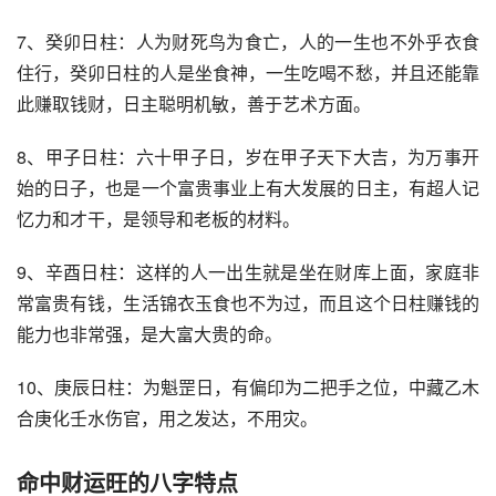
7、癸卯日柱：人为财死鸟为食亡，人的一生也不外乎衣食
住行，癸卯日柱的人是坐食神，一生吃喝不愁，并且还能靠
此赚取钱财，日主聪明机敏，善于艺术方面。
8、甲子日柱：六十甲子日，岁在甲子天下大吉，为万事开
始的日子，也是一个富贵事业上有大发展的日主，有超人记
忆力和才干，是领导和老板的材料。
9、辛酉日柱：这样的人一出生就是坐在财库上面，家庭非
常富贵有钱，生活锦衣玉食也不为过，而且这个日柱赚钱的
能力也非常强，是大富大贵的命。
10、庚辰日柱：为魁罡日，有偏印为二把手之位，中藏乙木
合庚化壬水伤官，用之发达，不用灾。
命中财运旺的八字特点