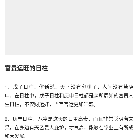
富贵运旺的日柱
1、戊子日柱：俗话说：天下没有穷戊子，人间没有苦庚
申。在日柱中，戊子日柱和庚申日柱都是众所周知的富贵人
生日柱，不仅财运好，当官官运更加旺盛。
2、庚申日柱：八字是这天的日主高贵，而且非常聪明有文
采，在身边有天乙贵人庇护，才气高，能够在学业上有所成
和大发展。