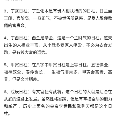
3、丁亥日柱：丁壬化木是有贵人相扶持的的日柱，日主坐
正印，官阶高，一身正气，不被世俗所诱惑，是受人敬仰敬
佩的富贵命。
4、丁酉日柱：酉金是辛金，这是一个主财气的日柱。这天
出生的人祖业丰富，从小就多受家人疼爱，不必为衣食发
愁，是有钱大富的运势。
5、甲寅日柱：在八字中甲寅日柱是上等日柱，五德俱全，
福禄双全，寿命也长，一生福气非常多，甲寅会富贵、高
贵，但是文才稍差。
6、戊辰日柱：有文官便有武将，这个日柱的人就是适合在
从武的道路上发展。虽然性格暴躁，但是有掌控全局的能力
和威严 ，历史上著名的皇帝李世民和武则天都是这个日
柱。