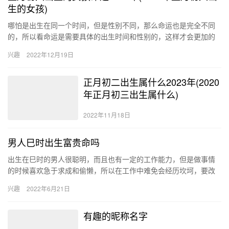
生的女孩)
哪怕是出生在同一个时间，但是性别不同，那么命运也是完全不同
的，所以看命运是需要具体的出生时间和性别的，这样才会更加的
准确。现在根据命格学的知识，我们去解析一下，2023年正月初六
兴趣
2022年12月19日
出…
正月初二出生属什么2023年(2020
年正月初三出生属什么)
2022年11月18日
男人巳时出生富贵命吗
出生在巳时的男人很聪明，而且也有一定的工作能力，但是做事情
的时候喜欢急于求成和偷懒，所以在工作中难免会经历坎坷，要改
变性格以后才会事业有成，未来会成为一个大富大贵之人，命中富
兴趣
2022年6月21日
贵运旺…
有趣的昵称名字