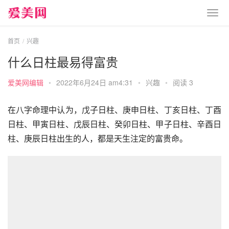
首页
兴趣
什么日柱最易得富贵
爱美网编辑
•
2022年6月24日 am4:31
•
兴趣
•
阅读 3
在八字命理中认为，戊子日柱、庚申日柱、丁亥日柱、丁酉
日柱、甲寅日柱、戊辰日柱、癸卯日柱、甲子日柱、辛酉日
柱、庚辰日柱出生的人，都是天生注定的富贵命。