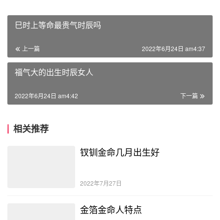
巳时上等命最贵气时辰吗
上一篇
2022年6月24日 am4:37
福气大的出生时辰女人
2022年6月24日 am4:42
下一篇
相关推荐
钗钏金命几月出生好
2022年7月27日
金箔金命人特点