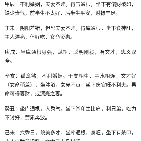
甲辰：不利婚姻，夫妻不睦。得气通根，坐下有偏财破印，
缺少贵气，前半生不太好，后半生平安，财禄丰足。
丁未：阴阳差错，但恐夫妻不睦。得库通根，坐下食神旺，
主人漂亮，但好吃，女命贤惠。
庚戌：坐库通根身强，魁罡，聪明刚毅，有文才，忠义双
全。
辛亥：孤鸾煞，不利婚姻。干支相生，金水相连，文才好
（女命稍差），坐沐浴，女命不贞，坐下伤官旺不利夫。男
命可得妻财，或漂亮之妻。
癸丑：坐库通根，人秀气，坐下杀印生比肩，利兄弟，吃力
不讨好，劳累奔波。
己未：六秀日，貌美多才。坐库通根，身旺，坐下有杀印，