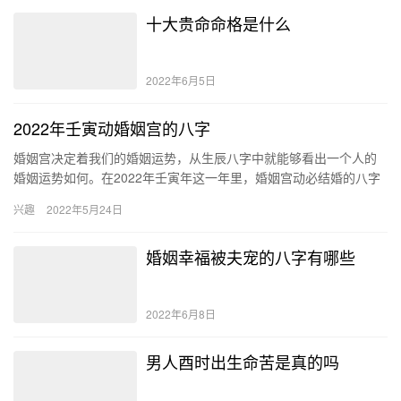
十大贵命命格是什么
2022年6月5日
2022年壬寅动婚姻宫的八字
婚姻宫决定着我们的婚姻运势，从生辰八字中就能够看出一个人的
婚姻运势如何。在2022年壬寅年这一年里，婚姻宫动必结婚的八字
日柱有丁丑日柱、己卯日柱和辛巳日柱等等。 2022年是壬寅年…
兴趣
2022年5月24日
婚姻幸福被夫宠的八字有哪些
2022年6月8日
男人酉时出生命苦是真的吗