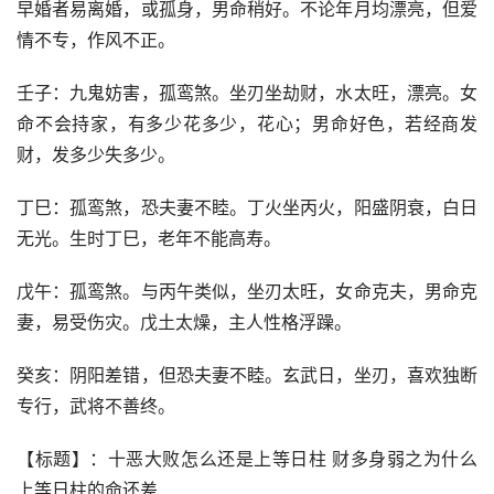
早婚者易离婚，或孤身，男命稍好。不论年月均漂亮，但爱
情不专，作风不正。
壬子：九鬼妨害，孤鸾煞。坐刃坐劫财，水太旺，漂亮。女
命不会持家，有多少花多少，花心；男命好色，若经商发
财，发多少失多少。
丁巳：孤鸾煞，恐夫妻不睦。丁火坐丙火，阳盛阴衰，白日
无光。生时丁巳，老年不能高寿。
戊午：孤鸾煞。与丙午类似，坐刃太旺，女命克夫，男命克
妻，易受伤灾。戊土太燥，主人性格浮躁。
癸亥：阴阳差错，但恐夫妻不睦。玄武日，坐刃，喜欢独断
专行，武将不善终。
【标题】：十恶大败怎么还是上等日柱 财多身弱之为什么
上等日柱的命还差