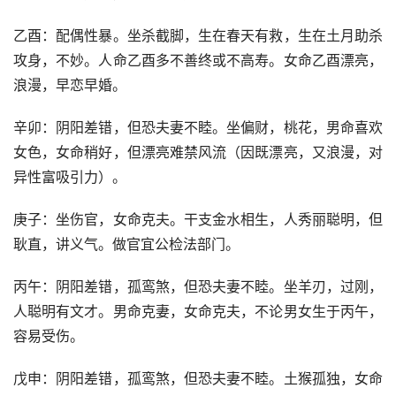
乙酉：配偶性暴。坐杀截脚，生在春天有救，生在土月助杀
攻身，不妙。人命乙酉多不善终或不高寿。女命乙酉漂亮，
浪漫，早恋早婚。
辛卯：阴阳差错，但恐夫妻不睦。坐偏财，桃花，男命喜欢
女色，女命稍好，但漂亮难禁风流（因既漂亮，又浪漫，对
异性富吸引力）。
庚子：坐伤官，女命克夫。干支金水相生，人秀丽聪明，但
耿直，讲义气。做官宜公检法部门。
丙午：阴阳差错，孤鸾煞，但恐夫妻不睦。坐羊刃，过刚，
人聪明有文才。男命克妻，女命克夫，不论男女生于丙午，
容易受伤。
戊申：阴阳差错，孤鸾煞，但恐夫妻不睦。土猴孤独，女命