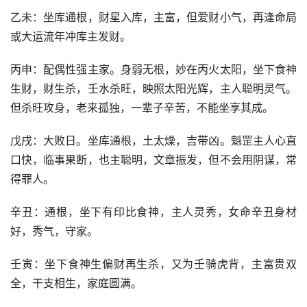
乙未：坐库通根，财星入库，主富，但爱财小气，再逢命局
或大运流年冲库主发财。
丙申：配偶性强主家。身弱无根，妙在丙火太阳，坐下食神
生财，财生杀，壬水杀旺，映照太阳光辉，主人聪明灵气。
但杀旺攻身，老来孤独，一辈子辛苦，不能坐享其成。
戊戌：大败日。坐库通根，土太燥，吉带凶。魁罡主人心直
口快，临事果断，也主聪明，文章振发，但不会用阴谋，常
得罪人。
辛丑：通根，坐下有印比食神，主人灵秀，女命辛丑身材
好，秀气，守家。
壬寅：坐下食神生偏财再生杀，又为壬骑虎背，主富贵双
全，干支相生，家庭圆满。