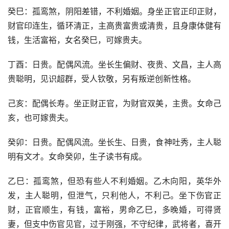
癸巳：孤鸾煞，阴阳差错，不利婚姻。身坐正官正印正财，
财官印连生，循环清正，主高贵富贵或清贵，且身康体健有
钱，生活富裕，女名癸巳，可嫁贵夫。
丁酉：日贵。配偶风流。坐长生偏财、夜贵、文昌，主人高
贵聪明，见识超群，受人钦敬，另有叛逆创新性格。
己亥：配偶长寿。坐正财正官，为财官双美，主贵。女命己
亥，也可嫁贵夫。
癸卯：日贵。配偶风流。坐长生、日贵，食神吐秀，主人聪
明有文才。女命癸卯，生子读书有成。
乙巳：孤鸾煞，但恐有些人不利婚姻。乙木向阳，英华外
发，主人聪明，但泄气，只利他人，不利己。坐下伤官正
财，正官顺生，有钱，富裕，男命乙巳，多晚婚，可得贤
妻，但支中伤官见官，过于刚强，不守纪律，武将者，喜开