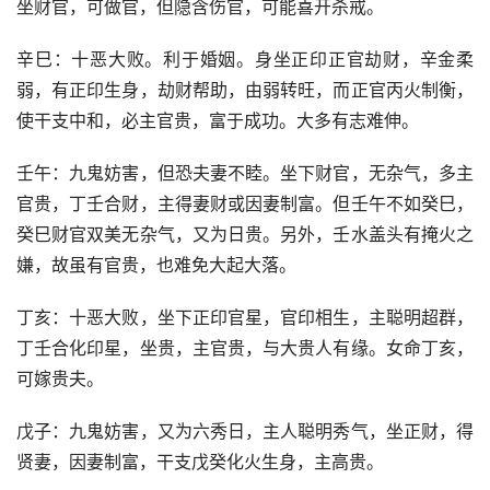
坐财官，可做官，但隐含伤官，可能喜开杀戒。
辛巳：十恶大败。利于婚姻。身坐正印正官劫财，辛金柔
弱，有正印生身，劫财帮助，由弱转旺，而正官丙火制衡，
使干支中和，必主官贵，富于成功。大多有志难伸。
壬午：九鬼妨害，但恐夫妻不睦。坐下财官，无杂气，多主
官贵，丁壬合财，主得妻财或因妻制富。但壬午不如癸巳，
癸巳财官双美无杂气，又为日贵。另外，壬水盖头有掩火之
嫌，故虽有官贵，也难免大起大落。
丁亥：十恶大败，坐下正印官星，官印相生，主聪明超群，
丁壬合化印星，坐贵，主官贵，与大贵人有缘。女命丁亥，
可嫁贵夫。
戊子：九鬼妨害，又为六秀日，主人聪明秀气，坐正财，得
贤妻，因妻制富，干支戊癸化火生身，主高贵。