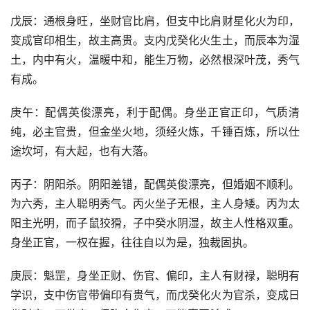
戊辰：通根身旺，坐财官比肩，但支中比肩财星化火为印，
变成官印相生，故主高贵。支内戊癸化火生土，而辰本为湿
土，内中有火，温暖中和，能生万物，必然根深叶茂，秀气
有成。
庚午：配偶英俊漂亮，利于配偶。身坐正官正印，气质清
纯，必主官贵，但金坐火地，须经火炼，千锤百炼，所以仕
途坎坷，有大起，也有大落。
丙子：阴阳杀。阴阳差错，配偶英俊漂亮，但婚姻不顺利。
为六秀，主人聪明秀气。丙火坐子无根，主人身矮。丙为太
阳主光明，而子鼠狡猾，子中癸水阴湿，故主人性格双重。
身坐正官，一权在握，往往自以为是，独裁固执。
庚辰：魁罡，身坐正财、伤官、偏印，主人有财禄，聪明有
学识，支中伤官带偏印有贵气，而戊癸化火为官杀，变成日