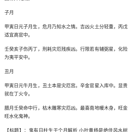
子月
甲寅日元子月生，危月乃知水之情。吉凶火土分轻重，丙戊
适宜高官中。
壬癸亥子伤丙丁，刑耗灾厄残疾凶。行限若有辅弼星，化险
为夷平安中。
丑月
甲寅日元牛月生，丑土本是灾厄宫。辛金官星入库中。显贵
就在丁火令。
腊月壬癸命中行，枯木雕寒灾厄凶。最喜南地暖木身，旺金
旺水化鬼神。
【标题】：鬼有日柱生于个月解析 小叶黄杨是绝佳风水树