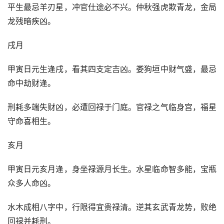
平生最忌羊刃星，冲官仕途必不兴。仲秋强虎欺青龙，金局
龙残暗疾凶。
戌月
甲寅日元生逢戌，看其四支定吉凶。娄狗垣中财气盛，最忌
命中劫财逢。
刑耗多端失财凶，必遭回禄于门庭。官禄之气临身宫，福星
守命喜相生。
亥月
甲寅日元亥月逢，身坐禄源月长生。水星临命智多能，宝瓶
众多人命凶。
水木成相八字中，行限得宜贵禄清。逆其玄武青龙势，败绝
回禄并耗刑。