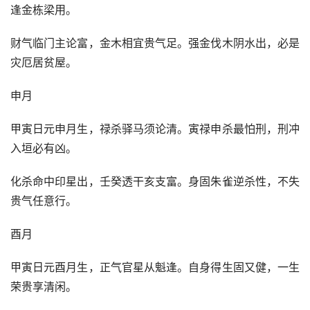
逢金栋梁用。
财气临门主论富，金木相宜贵气足。强金伐木阴水出，必是
灾厄居贫屋。
申月
甲寅日元申月生，禄杀驿马须论清。寅禄申杀最怕刑，刑冲
入垣必有凶。
化杀命中印星出，壬癸透干亥支富。身固朱雀逆杀性，不失
贵气任意行。
酉月
甲寅日元酉月生，正气官星从魁逢。自身得生固又健，一生
荣贵享清闲。