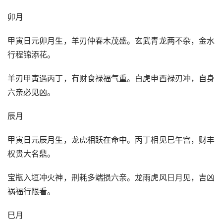
卯月
甲寅日元卯月生，羊刃仲春木茂盛。玄武青龙两不杂，金水
行程锦添花。
羊刃甲寅遇丙丁，有财食禄福气重。白虎申酉禄刃冲，自身
六亲必见凶。
辰月
甲寅日元辰月生，龙虎相跃在命中。丙丁相见巳午宫，财丰
权贵大名鼎。
宝瓶入垣冲火神，刑耗多端损六亲。龙雨虎风日月见，吉凶
祸福行限看。
巳月