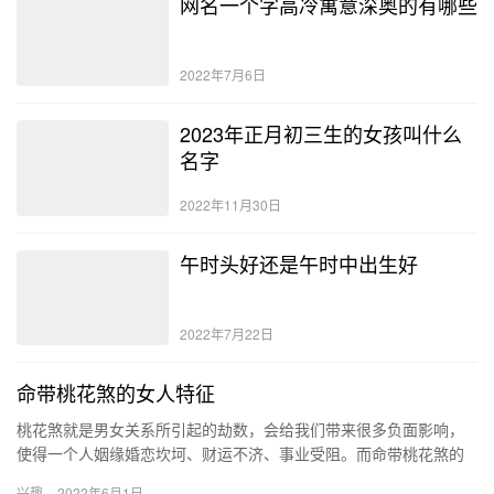
网名一个字高冷寓意深奥的有哪些
2022年7月6日
2023年正月初三生的女孩叫什么
名字
2022年11月30日
午时头好还是午时中出生好
2022年7月22日
命带桃花煞的女人特征
桃花煞就是男女关系所引起的劫数，会给我们带来很多负面影响，
使得一个人姻缘婚恋坎坷、财运不济、事业受阻。而命带桃花煞的
女人特征为桃花星逢食神、伤官；身旺官弱；比劫重重。 什么样的
兴趣
2022年6月1日