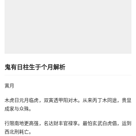
鬼有日柱生于个月解析
寅月
木虎日元月临虎，双寅透甲阳对木。从来丙丁木同途，贵显
成家与众殊。
行限南地更高强，名达财丰官禄享。最怕玄武白虎倡，运到
西北刑耗亡。