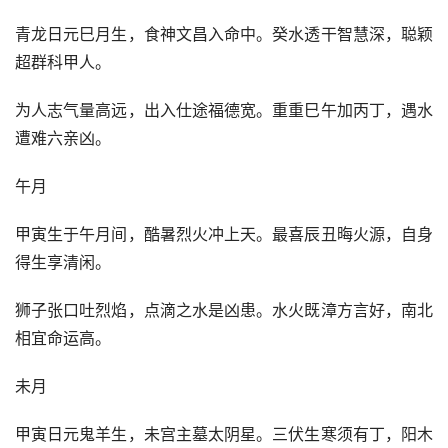
青龙日元巳月生，食神文昌入命中。癸水透干智慧深，聪颖
超群科甲人。
为人志气量高远，出入仕途福德宽。重重巳午加丙丁，遇水
遭难六亲凶。
午月
甲寅生于午月间，酷暑烈火冲上天。最喜辰丑晦火源，自身
得生享清闲。
狮子张口吐烈焰，点滴之水是凶患。水火既漳方言好，南北
相宜命运高。
未月
甲寅日元鬼羊生，未宫主墓太阴星。三伏生寒须有丁，阳木