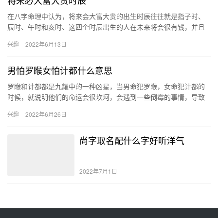
在八字命理中认为，将来会大富大贵的出生时辰往往就是指子时、
辰时、午时和亥时、这四个时辰出生的人在未来将会很有钱，并且
个人的事业发展状况也是非常不错的，可以功成名就。 子时 出生在
兴趣
2022年6月13日
这…
男怕罗睺女怕计都什么意思
罗睺和计都都是九耀中的一种凶星，当男命犯罗睺，女命犯计都的
时候，就说明他们的命运会很坎坷，会遇到一些倒霉的事情，导致
自己破财遇灾，甚至会家庭破碎、婚姻不和。 罗睺是什么意思 罗睺
兴趣
2022年6月26日
星…
尚字取名配什么字好听洋气
2022年7月1日