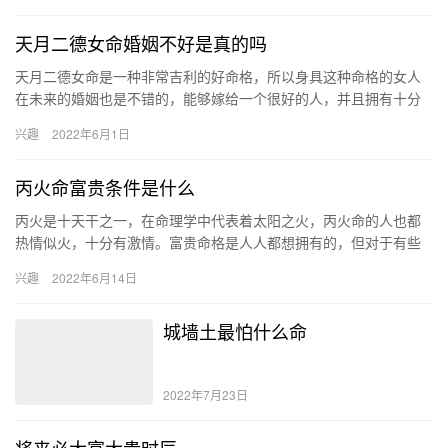
天月二德女命婚姻不好是真的吗
天月二德女命是一种非常吉利的好命格，所以身具这种命格的女人
在未来的婚姻也是不错的，能够嫁给一个很好的人，并且拥有十分
懂事可爱的子女，晚年生活十分幸福。 天月二德的女人命格运势如
兴趣
2022年6月1日
何 …
丙火命富贵条件是什么
丙火是十天干之一，在命理学中代表着太阳之火，丙火命的人也都
热情似火，十分有激情。富贵命格是人人都想拥有的，但对于有些
人来说天生就具有，丙火命即是其中之一，不仅性格坚强、命气强
兴趣
2022年6月14日
盛，还…
城墙土最怕什么命
2022年7月23日
将来必大富大贵时辰