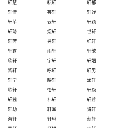
轩慧
耘轩
轩郁
轩倩
芸轩
轩妤
轩芊
云轩
轩颖
轩琦
煜轩
世轩
轩萍
昱轩
红轩
轩露
雨轩
轩歆
欣轩
宇轩
轩姻
皆轩
咏轩
轩男
轩宁
映轩
潇轩
聆轩
怡轩
轩焱
轩茜
祎轩
轩茸
轩劫
轩军
诗轩
海轩
轩琳
蕊轩