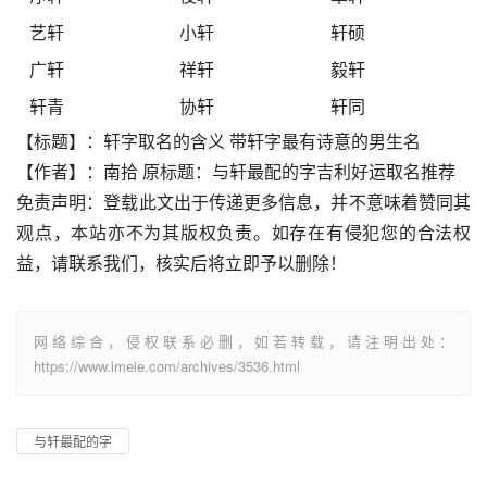
艺轩
小轩
轩硕
广轩
祥轩
毅轩
轩青
协轩
轩同
【标题】：轩字取名的含义 带轩字最有诗意的男生名
【作者】：南拾 原标题：与轩最配的字吉利好运取名推荐
免责声明：登载此文出于传递更多信息，并不意味着赞同其
观点，本站亦不为其版权负责。如存在有侵犯您的合法权
益，请联系我们，核实后将立即予以删除！
网络综合，侵权联系必删，如若转载，请注明出处：
https://www.imeie.com/archives/3536.html
与轩最配的字