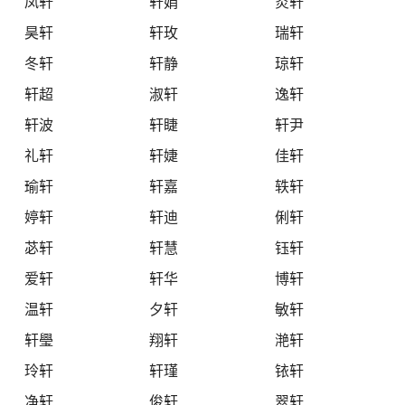
凤轩
轩娟
炎轩
昊轩
轩玫
瑞轩
冬轩
轩静
琼轩
轩超
淑轩
逸轩
轩波
轩睫
轩尹
礼轩
轩婕
佳轩
瑜轩
轩嘉
轶轩
婷轩
轩迪
俐轩
苾轩
轩慧
钰轩
爱轩
轩华
博轩
温轩
夕轩
敏轩
轩璺
翔轩
滟轩
玲轩
轩瑾
铱轩
净轩
俊轩
翠轩