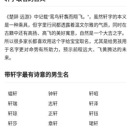
《楚辞·远游》中记载“鸾鸟轩翥而翔飞。”，虽然轩字的本义
是一种乘具，但字里行间都透露着温文尔雅的气质，同时在
古籍中还有高扬、高飞的美好寓意，自然是一个大吉之字。
所以很多家长都喜欢用这个字给宝宝取名，尤其是给男孩用
于名字更对命势有所助力，预示前程远大、飞黄腾达的未
来。
带轩字最有诗意的男生名
韫轩
钟轩
轩昭
轩瑞
志轩
轩泽
轩琼
正轩
轩钰
轩莎
章轩
珺轩