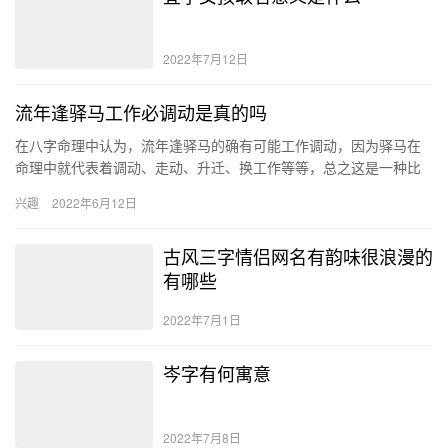
2022年7月12日
流年逢驿马工作必调动是真的吗
在八字命理中认为，流年逢驿马的确有可能工作调动，因为驿马在
命理中就代表着调动、走动、升迁、换工作等等，总之这是一种比
较好的兆头，但也需要提防口舌是非或破财。 驿马是什么意思 古代
兴趣
2022年6月12日
国…
古风三字情侣网名有韵味很浪漫的
有哪些
2022年7月1日
岑字有何寓意
2022年7月8日