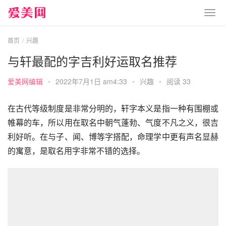
首页
兴趣
与轩最配的字吉利好运取名推荐
爱美网编辑
•
2022年7月1日 am4:33
•
兴趣
•
阅读 33
在古代等级制度是非常分明的，轩字本义是指一种有围棚或
帷幕的车，所以用在取名中朝气蓬勃、气度不凡之义，很吉
利好听。在与子、闻、博等字搭配，命理学中更有声名显赫
的寓意，是取名用字非常不错的选择。