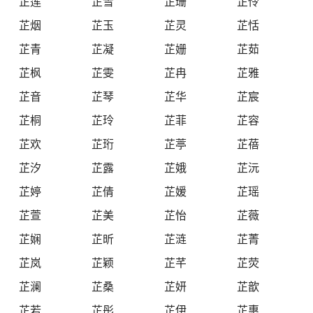
芷莲
芷雪
芷珊
芷伶
芷烟
芷玉
芷灵
芷恬
芷青
芷凝
芷姗
芷茹
芷枫
芷雯
芷冉
芷雅
芷音
芷琴
芷华
芷宸
芷桐
芷玲
芷菲
芷容
芷欢
芷珩
芷葶
芷蓓
芷汐
芷露
芷娥
芷沅
芷婷
芷倩
芷媛
芷瑶
芷萱
芷美
芷怡
芷薇
芷娴
芷昕
芷涟
芷菁
芷岚
芷颖
芷芊
芷荧
芷澜
芷桑
芷妍
芷歆
芷若
芷彤
芷伊
芷惠