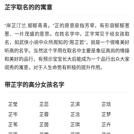
芷字取名的的寓意
“岸芷汀兰,郁郁青青。”芷的原意是指芳草，有形容郁郁葱
葱、一片茂盛的意思。在姓名学中，芷字常见于给女孩取
名，如武侠小说中众所周知的“周芷若”，就是一个很唯美好
听高的名字。当然这个字用在取名中主要是象征高尚的情操
和美好的品行，有预示宝宝长大后能成为一个品行出众大家
闺秀的寓意，对于人生命势有积极的提升作用。
带芷字的高分女孩名字
芷莹
芷蕊
芷淇
芷琀
芷岑
芷蓉
芷浛
芷梦
芷苇
芷茵
芷琪
芷卉