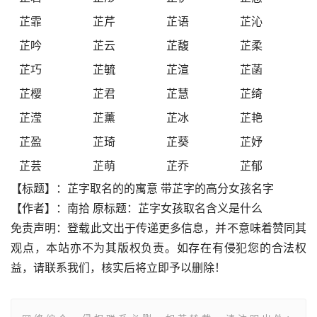
芷霏
芷芹
芷语
芷沁
芷吟
芷云
芷馥
芷柔
芷巧
芷毓
芷渲
芷菡
芷樱
芷君
芷慧
芷绮
芷滢
芷薰
芷冰
芷艳
芷盈
芷琦
芷葵
芷妤
芷芸
芷萌
芷乔
芷郁
【标题】：芷字取名的的寓意 带芷字的高分女孩名字
【作者】：南拾 原标题：芷字女孩取名含义是什么
免责声明：登载此文出于传递更多信息，并不意味着赞同其
观点，本站亦不为其版权负责。如存在有侵犯您的合法权
益，请联系我们，核实后将立即予以删除！