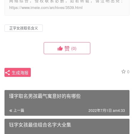
网络综合，侵权联系必删，如若转载，请注明出处：
https://www.imeie.com/archives/3539.html
芷字女孩取名含义
赞
(0)
0
生成海报
瑾字取名男孩霸气寓意好的有哪些
上一篇
2022年7月1日 am4:33
钰字女孩最佳组合名字大全集