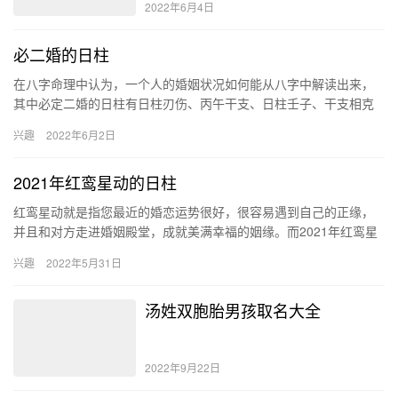
2022年6月4日
必二婚的日柱
在八字命理中认为，一个人的婚姻状况如何能从八字中解读出来，
其中必定二婚的日柱有日柱刃伤、丙午干支、日柱壬子、干支相克
的特点，当我们遇到这种情况的日柱时，就需要预防化解姻缘劫难
兴趣
2022年6月2日
了。 …
2021年红鸾星动的日柱
红鸾星动就是指您最近的婚恋运势很好，很容易遇到自己的正缘，
并且和对方走进婚姻殿堂，成就美满幸福的姻缘。而2021年红鸾星
动的日柱就是指日元丙火正官子水的日柱。 红鸾星动的意思 红鸾…
兴趣
2022年5月31日
汤姓双胞胎男孩取名大全
2022年9月22日